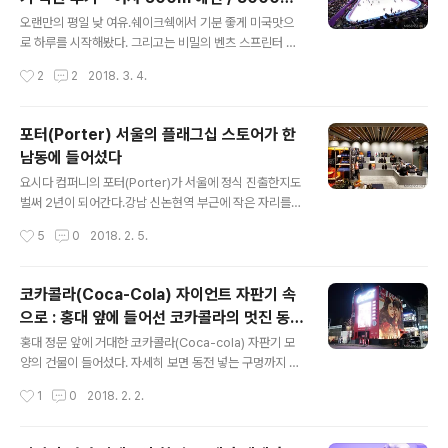
는 레고의 전시라기보다는레고 브릭으로 예술 작품을 만들
글 내용
계주 결승
어낸 아티스트 네이선 사와야(Nathan Sawaya)의 전시
오랜만의 평일 낮 여유.쉐이크쉑에서 기분 좋게 미국맛으
였다.그래서 전시장 곳곳에는 네이선 사와야가 했던 이야
로 하루를 시작해봤다. 그리고는 비밀의 벤츠 스프린터 탑
기들이 이렇게 액자로 만들어져 있었는데사람들이 다들 레
승. 쏜살같이 달려 도착한 곳은 바로 강릉이었다.강릉이라.
작성시간
2
2
2018. 3. 4.
고 작품 보느라 정신이 팔려서 이걸 좀 놓치는 것 같아 아쉬
음.내가 분명 살면서 강릉에 적어도 한 번은 와보지 않았나
웠다.참..
싶기도 한데 당최 머릿속엔 강릉에 대한 기억이 없네.그래
서 좀 낯설고 들뜨기도 했던 순간. 도로 옆 가드 펜스에 그
포터(Porter) 서울의 플래그십 스토어가 한
려진 수호랑을 보니 슬슬 올림픽 기분이 나는 것 같네. 강남
남동에 들어섰다
아니고 강릉. 2018 평창 동계 올림픽을 직접 관람하기 위
글 내용
해서는 평창 또는 강릉으로 가야 했는데거기서 바로 경기
요시다 컴퍼니의 포터(Porter)가 서울에 정식 진출한지도
장으로 들어갈 수 있는 게 아니라 평창과 강릉에서지정된
벌써 2년이 되어간다.강남 신논현역 부근에 작은 자리를
장소에 세워진 경기장 출입용 셔틀 버스를 타야만 입장이
할애해 만든 첫번째 스토어는그동안 대단하진 않지만 꾸준
작성시간
5
0
2018. 2. 5.
가능하다고 하여우리는 벤츠에서 내린 뒤 강릉역을 지나
히 포터를 한국 시장에 알리는데 좋은 교두보 역할을 해왔
셔틀 버스가 서있는 곳으로 움직였다..
는데,강남이라는 지역적 특수성이나 상대적으로 좁은 매장
크기 탓에 대중들에게 그 이름을 알리는데엔 어느정도 한
코카콜라(Coca-Cola) 자이언트 자판기 속
계가 있었다. 2018년 2월. 포터 서울은 한남동이라는 새
으로 : 홍대 앞에 들어선 코카콜라의 멋진 동계
로운 곳에 좀 더 넓은 규모의 두번째 스토어를 오픈했다.꼼
글 내용
올림픽 놀이터
데가르송(Comme Des Garcons) 한남점과 제일기획
홍대 정문 앞에 거대한 코카콜라(Coca-cola) 자판기 모
사옥의 사이 대로변에 둥지를 틀었다.조금만 더 꼼데가르
양의 건물이 들어섰다. 자세히 보면 동전 넣는 구멍까지 깨
송 한남점 쪽으로 매장 위치를 잡았더라면 더할 나위 없이
알 구현을 한 멋진 익스테리어가 시선을 사로잡는다. (물론
작성시간
1
0
2018. 2. 2.
좋았겠으나,유동 인구가 많지 않은 길이라 해도 포터라는
김연아와 박보검의 풋풋한 얼굴이 크게 들어간 초대형 현
이름이 주는 힘이 있으니 그래도 손..
수막도 한 몫 제대로 하고) 입구로 들어서면 일단 직원의 안
내에 따라 잠시 멈춰서서 코카콜라의 다이나믹한 영상을