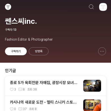
검색하기
티스토리
쎈스씨inc.
구독자
13
Fashion Editor & Photographer
구독하기
방명록
신고하기 레이어
열기
인기글
종로 5가 육회전문 자매집, 광장시장 모녀횟
집
3
8
조회
38
카시나의 새로운 도전 - 멀티 스니커 스토어
Mom & Daddy ! 오픈 현장 스케치
0
37
조회
8