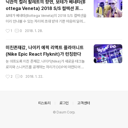
낙관적 컬러 팔레트의 향연, 보테가 베네타(B
잠시 감상해야 했다. 처음엔 굳이 뭐 이렇게 입구에서부터
ottega Veneta) 2018 S/S 컬렉션 프레
멀뚱멀뚱 서서 영상을 봐야하나 했는데, 가만 생각해보니
글 내용
젠테이션
이 건물이 결국 자판기를 상징하는 것이니 아마도 자판기
보테가 베네타(Bottega Veneta)의 2018 S/S 컬렉션을
속에서 코카콜라가 움직이는 모습에 좀 더 감정이입이 되
미리 만나볼 수 있는 자리에 초대 받아 기쁜 마음에 달려가
라는 뜻으로 마련한 작은 매개체였던 것 같다. (영상은 이
봤다. 한국에선 보테가 베네타하면 으레 인트레치아토 패
작성시간
1
0
2018. 1. 28.
작은 방의 양 옆 벽면 전체에 쏘아지며 코카콜라 보틀이 평
턴의 레더 액세서리만을 떠올리는 데보테가 베네타는 그
창 올림픽을 향해 이동하는? 모..
이외에도 정말 멋진 컬렉션 피스를 두루 잘 만들어내기로
정평이 난 브랜드다.매년 그들의 봄/여름 시즌은 다양한 컬
미친존재감, 나이키 에픽 리액트 플라이니트
러 팔레트로 물들어지는데,2018 S/S시즌 역시 보테가 베
(Nike Epic React Flyknit)가 런칭한다
네타는 낙관적 컬러 팔레트로 시선을 사로잡는다. 자칫 부
글 내용
담스러워 보일 수 있는 컬러가 두루 쓰였지만그럴 수록 아
눈 아프도록 미친 존재감. 나이키(Nike)가 새로운 테크놀
이템 하나하나, 옷 하나하나의 실루엣은 더욱 심플하게 다
로지와 스니커즈를 공개하는 자리가 DDP에 마련되어 참
듬어졌기에레디-투-웨어로서의 손색이 전혀 없다. 나중에
석했다. 단단하면서 동시에, 폭발적인 탄성이 느껴진다. 나
작성시간
2
0
2018. 1. 22.
다시 언급하겠지만 이번 시즌 보테가 베네타의 레더 백은
이키 리액트(Nike React). 나이키 리액트는 파일론(Phyl
그 표면을 좀 눈여겨 볼 필요..
on), 루나론(Lunarlon) 등 그 간 나이키 스니커즈들에 차
용되었던 미드솔 폼(Midsole Foam)을 대체할 새로운 테
크놀로지다. 나이키의 설명으로는 "나이키가 선보인 러닝
이노베이션 중 가장 완성된 폼"이라고. 얼마나 중요했는지,
의안내
티스토리
로그인
고객센터
그것을 설명하기 위해 저 멀리 미국에서부터 나이키 러닝
© Daum Corp.
어드밴스드 풋웨어 이노베이션 디렉터 어네스트 킴(Ernes
t Kim)이 직접 한국까지 날아오기까지 했다. 누군지 전혀
모를테니 부연 설명을 하자면, 나이키 루나 글라이드+ 개