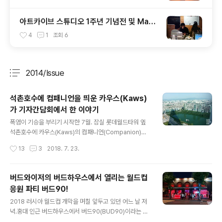
아트카이브 스튜디오 1주년 기념전 및 Mahs
oyoung 12FW 프레젠테이션 후기.
4
1
조회
6
2014/Issue
분류 전체보기
주요 글 목록
석촌호수에 컴패니언을 띄운 카우스(Kaws)
가 기자간담회에서 한 이야기
글 내용
폭염이 기승을 부리기 시작한 7월. 잠실 롯데월드타워 옆
석촌호수에 카우스(Kaws)의 컴패니언(Companion)이
뜬다고 해서 찾아가봤다. 내가 방문했던 날은 오픈 첫 날로,
작성시간
13
3
2018. 7. 23.
평일 낮이었기 때문에 제법 한산한 상태였다.사람이 많이
몰리는 주말이었다면 괴로웠을텐데, 다행스럽게도 느긋하
게 관람할 수 있어 좋았다. 석촌호수에 대형 설치물이 뜨는
버드와이저의 버드하우스에서 열리는 월드컵
것은 이번이 4번째였기 때문에주최측인 롯데는 어디에 무
응원 파티 버드90!
얼 어떻게 설치해야 하는지를 제법 잘 아는 느낌이었다.파
글 내용
라솔과 비치 체어가 좋은 예시였는데, 이는 실용적 측면에
2018 러시아 월드컵 개막을 며칠 앞두고 있던 어느 날 저
서도 합격 점수를 줄 수 있겠으나실제 카우스의 컴패니언
녁.홍대 인근 버드하우스에서 버드90(BUD90)이라는 이
작품이 던지는 메세지와도 제법 부합하는 화법이라 여러
름의 파티가 개최됐다. 버드90은 버드와이저(Budweise