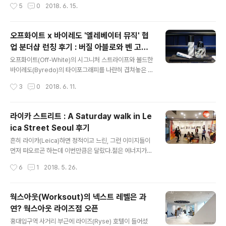
작성시간
5
0
2018. 6. 15.
측면에서 괜찮은 선택이었던 것 같았다. 하지만 정작 카우
r)의 월드컵 응원 파티로,월드컵 공식 후원사인 버드와이저
스의 작품은 실제 현장에서 보니 아쉬움..
가 월드컵 열기를 더욱 북돋겠다는 취지로 기획한 이벤트
다.내가 방문했던 날은 대한민국 국가대표팀의 월드컵 평
오프화이트 x 바이레도 '엘레베이터 뮤직' 협
가전이 열리던 날로,실제 이날 이곳에서는 볼리비아와의
업 분더샵 런칭 후기 : 버질 아블로와 벤 고햄
평가전 경기를 생중계 해주기도 했다. 하지만 이 날 파티는
글 내용
의 친분이 만든 협업
단순히 맥주를 마시고 축구 경기를 보는 것만으로 채워지
오프화이트(Off-White)의 시그니처 스트라이프와 볼드한
진 않았다.버드하우스 곳곳에 설치된 예술 작품들 역시 미
바이레도(Byredo)의 타이포그래피를 나란히 겹쳐놓은 포
친존재감을 뿜으며 관람객들의 시선을 끌고 있었는데GF
스터.두 하이엔드 브랜드의 컬래버레이션을 알리는 이 멋
작성시간
3
0
2018. 6. 11.
X, MADEINDHL, RAREBIRTH 그리고 JODAE까지 총
진 포스터에는 두 사내의 실루엣도 함께 담겨있는데그 둘
4명의 작가들이 버드하우스와 월..
은 바로 각 브랜드를 이끄는 버질 아블로(Virgil Abloh)와
벤 고햄(Ben Gorham)이다.이번 협업은 둘의 친분이 만
라이카 스트리트 : A Saturday walk in Le
들어 낸 결과물이라고. 전세계 딱 5개국에서만 런칭 됐다
ica Street Seoul 후기
는 이야기를 들었는데 우리나라가 그 안에 포함된 것도 너
글 내용
무 놀랍고아시아에서도 유일하게 선정된 로케이션이라고
흔히 라이카(Leica)하면 정적이고 느린, 그런 이미지들이
하니 참 뿌듯하기도 하고? 그 귀한 컬렉션을 만나볼 수 있
먼저 떠오르곤 하는데 이번만큼은 달랐다.젊은 에너지가
는 곳은 청담 분더샵(Boon The Shop). 오랜만이네 여기
가득 넘치는 것 같은 이 활기찬 분위기.주말에 찾은 라이카
작성시간
6
1
2018. 5. 26.
도 ㅎ 바로 만나봤다.오프화이트와 바이레도의 협업."엘레
스토어 강남점은 평소와는 다른 조금은 들뜬 느낌이 가득
베이터 뮤직" 엘레..
했다. 마침 매장 앞 한 켠에 마련된 그래피티월에서는 매드
빅터(Badvictor) 소속 마파(Mapa)의 라이브 퍼포먼스가
웍스아웃(Worksout)의 넥스트 레벨은 과
한창!뭘 그리는걸까 궁금했는데 가까이 가서 보니 아마도
연? 웍스아웃 라이즈점 오픈
나중에 라이카 로고 부분만 도려내는(?) 작업을 하게 되는
글 내용
듯 +_+ 그 작업은 좀 더 걸릴 것 같아서 나는 매장 안으로
홍대입구역 사거리 부근에 라이즈(Ryse) 호텔이 들어섰