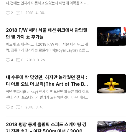
들어가봤다.오랜만에 들른 라이카 스토어 강남점은 여전히
다.전에는 인지하지 못하고 있었는데 이번에 이쪽을 지나
블랙 & 레드의 볼드한 무드가 가득.언제봐도 참 멋진 것 같
며 보니 이 사거리 근처에만 새로 들어선 호텔 포함 약 7
작성시간
2
1
2018. 4. 30.
다 이 조합은. 나도 한 대쯤 가져보고 싶은 라이카.전에 운
개? 정도의 호텔이 있더라.역시 관광객들이 많이 오는 동네
좋게 라이카..
답다. 라이즈 호텔의 뒷쪽 골목길로 들어가면 호텔 출입구
옆에 옷가게 하나가 뜬금없이 보이는데 거기가 웍스아웃
2018 F/W 헤라 서울 패션 위크에서 관람했
(Worksout)이다.압구정에 있던 바로 그 웍스아웃이 맞다.
던 몇 가지 쇼 후기들
대체 왜 뜬금없게 호텔에? 라고 생각할 사람들이 많을 것
글 내용
같은데,라이즈 호텔의 컨셉이 세계 유수의 브랜드와 협업
어느새 또 패션위크다.2018 F/W 헤라 서울 패션 위크 개
하는 라이프 스타일 호텔인 것을 보면왜 웍스아웃이 이 곳
막. 광준이가 전개하는 로얄레이어(Royal Layor) 쇼를 보
에 들어서게 됐는지 그 이유를 어렵지 않게 유추해 볼 수 있
는 것으로 이번 시즌 첫 DDP 방문이었는데,아우 어찌나 날
작성시간
4
0
2018. 3. 26.
을 것 같다. 웍스아웃 라이즈점은 총 3개 층으로 이루어져
이 춥던지 ㅠ 얇게 입었다가 아주 혼쭐 제대로! 광준이가 매
있고 규모로는 3층 > 1층 > ..
번 직접 초대를 해줬었는데 어찌저찌 업무 스케쥴 때문에
계속 참석 못하다가 이번에 겨우 시간내서 방문했음 ㅠㅠ
내 수준에 딱 맞았던, 하지만 놀라웠던 전시 :
광준아 내가 미안하다 ㅠㅠ 밖에 줄 서있는 분들 머리 휘날
디 아트 오브 더 브릭(The Art of The Bri
리는거 보면 얼마나 추웠는지 알겠지? 아무튼 로얄레이어
글 내용
ck) 후기
쇼 시작. 내가 참 좋아라하는 그레이톤의 테일러링. 참 잘해
작년 뱅크시(Banksy) 전시 이후 오랜만에 들른 아라 아트
정말. 광준이 고생 많았겠다.이런 브랜드들이 어서 많이 알
센터. 전시 포스터의 키 컬러가 노란색인 것이 너무 마음에
려져서 서울 컬렉션 본쇼로 올라갔으면 좋겠네!아주 재밌
들었던 전시,내 수준에 딱 맞을 것만 같았던 전시,너무너무
작성시간
2
1
2018. 3. 4.
게 잘 봤음!(근데 GN이라 할 수 없이 모르는 브랜드 쇼를
보고 싶었지만 게으른 성격 때문에 이제야 찾아오게 되었
함께 봐야 했는..
던 전시,'디 아트 오브 더 브릭(The Art of the Brick)'을
관람했다. 이 전시가 일부에선 레고(LEGO)전시로 잘못 알
2018 평창 동계 올림픽 스피드 스케이팅 경
려져있었는데뭐 틀린 말이 아니긴 하지만 정확히 이 전시
기 직관 후기 - 여자 500m 예선 / 3000m