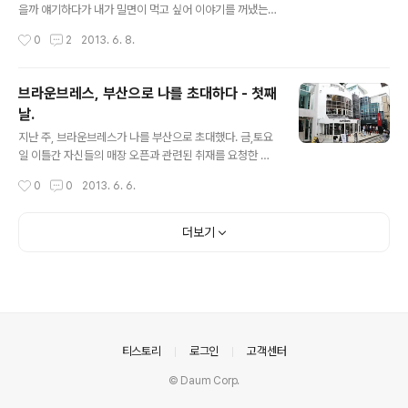
생했는데, 부산사투리는 역시 부산 사람이 써 줘야 제맛.
을까 얘기하다가 내가 밀면이 먹고 싶어 이야기를 꺼냈는
(물론 귀여운 자매님이 써줘야..) 아무튼 쨍쨍한 햇살이 참
데 5분 뒤 우리는 이곳에 ㅋ 주방 안에만 한 10분 정도 계
작성시간
0
2
2013. 6. 8.
좋았는데, 숙소에서 짐 다 싸들고 나와서 그거 메고 걸었더
셨던 듯. 엄청 장사 잘 되는 할매.. 진수가 센스있게 만두도
니 땀이 또;;; ..
함께 주문해 줌. 밀면은 곱배기가 진리지. 개금밀면이 역시
슈퍼갑이지만 이곳 할매 가야밀면도 수준급임! 광복동 중
브라운브레스, 부산으로 나를 초대하다 - 첫째
앙로 삼거리에는 자유롭게 버스킹하는 분들이 계셨는데,
날.
야 너 하기 싫으면 하지마 ㅋㅋ 아까는 주머니에 손 넣고 부
글 내용
르더니 저때는 또 팔짱끼고 부르네 ㅋㅋ 브브식구들은 요
지난 주, 브라운브레스가 나를 부산으로 초대했다. 금,토요
즘 한창 진행중인 '프로젝트B' 관련차 회의를 시작. 겉보기
일 이틀간 자신들의 매장 오픈과 관련된 취재를 요청한 것
엔 각자 다른일 하는 거 같지만 다들 같은 영상 보는 중 ㅎ
으로 감사하게 KTX 티켓까지 끊어주시어 이에 내가 단디
작성시간
0
0
2013. 6. 6.
브브의 '프로젝트B' 응원 많이 해 주시라. 나는 첫째날에 이
준비를해가, KTX타고 금요일 낮에 부산으로 달려가게 된
어 브브 테트라 샵..
거제. 부산에 처음 오픈한 브라운브레스의 로드 직영점. 광
복동 안티도트 골목에 자리했다. 매장 이름이 '테트라'다.
더보기
방파제 가면 보이는 아스팔트 구조물인 '테트라팟'에서 따
온 이름인데 부산의 지역색에도 어울리는 매장 이름이지만
'테트라'가 숫자 4를 뜻하기도 하는 바, 브라운브레스의 4
번째 직영점을 가리키는 이중적 뜻도 담고 있다. 이런거 참
잘해 그러고 보면? 부산 테트라 매장 로고. 부산 갈매기에
테트라 아이콘과 4라는 타이포, 그리고 부산의 약자인 BS
의안내
티스토리
로그인
고객센터
N. 아따 까리하네- 매..
© Daum Corp.