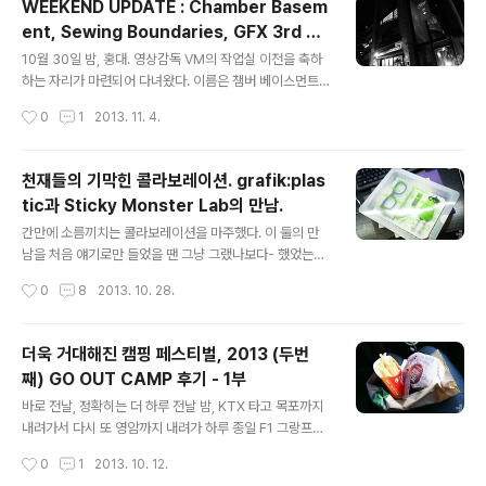
WEEKEND UPDATE : Chamber Basem
뷔페식으로 무한정 맛 볼 수 있던 자리라서 내겐 아주 안성
ent, Sewing Boundaries, GFX 3rd Ex
맞춤(?)이었지 ㅋㅋ 칼 라거펠드가 찍은 사진 맞나? 샤넬
글 내용
hibition 'Ten to Twelve'
리틀 블랙 재킷 시리즈로 기억하는데 아무튼, 테이프로 대
10월 30일 밤, 홍대. 영상감독 VM의 작업실 이전을 축하
충 붙인게 마음에 들었음. 이름을 내가 당연히 알리가 없지.
하는 자리가 마련되어 다녀왔다. 이름은 챔버 베이스먼트
일단 열심히 접시에 담아 먹었다 ㅋ 개인적으로는 저 치즈
(Chamber Basement). 기업명은 아니고 일종의 별칭이
작성시간
0
1
2013. 11. 4.
가 진짜 어우 +_+ 샴페인도 역시 무제한. 개인적으로는 이
다. 가볍게 부르기 좋은 공간의 이름. 이름에서 연상할 수
스테이크..
있듯 챔버 베이스먼트는 지하에 위치해 있다. VM의 VMPr
oject팀과 모션 그래픽 디자이너 서동혁의 Flip Evil이 공
천재들의 기막힌 콜라보레이션. grafik:plas
동 사용하는 공간이다. 좌측에 보이는 DJ 턴테이블은 오픈
tic과 Sticky Monster Lab의 만남.
파티를 위해 임시로 셋팅 된 것. 평시에는 실제 업무를 보는
글 내용
책상이 놓이는 곳이라고. 나름 복층이다. 저 위에서는 휴식
간만에 소름끼치는 콜라보레이션을 마주했다. 이 둘의 만
을 취할 수 있도록 인테리어를 해놨더군. 노아형의 디제잉.
남을 처음 얘기로만 들었을 땐 그냥 그랬나보다- 했었는데,
사람들의 축하. 다음 스케쥴이 있어 끝까지 함께하진 못했
실물을 보고나니 정말 소름이 끼쳤다. 주인공은 일단 그라
작성시간
0
8
2013. 10. 28.
지만 VM의 일취월장 승승장구에 내가 다 기분이 즐거웠던
픽 플라스틱(grafik:plastic)과 스티키 몬스터 랩(Sticky
..
Monster Lab). 아이웨어 브랜드와 디자인 크리에이티브
팀의 콜라보레이션이라니. 게다가 두 브랜드 모두 나름 '한
더욱 거대해진 캠핑 페스티벌, 2013 (두번
감성팔이' 하는 브랜드가 아니더냐. 핵심도 핵심이다만 예
째) GO OUT CAMP 후기 - 1부
상 밖의 디테일에 집착하는 나에게 이 콜라보레이션이 가
글 내용
장 먼저 합격점으로 어필된 건 케이스였다. 눈치 빠른 사람
바로 전날, 정확히는 더 하루 전날 밤, KTX 타고 목포까지
은 바로 알아맞췄겠지만 아마 나를 포함한 대부분은 이 플
내려가서 다시 또 영암까지 내려가 하루 종일 F1 그랑프리
라스틱 케이스의 정체에 대해 궁금증만 많았을 터, 이게 무
패독클럽 체험을 한 뒤 당일치기로 다시 서울로 올라와 피
작성시간
0
1
2013. 10. 12.
려 단무지통 이라는 사실을 알고 난 정말 놀라 자빠질 뻔 했
로가 이미 축적된 상태였지만 내겐 쉴 틈 없는 토요일이 곧