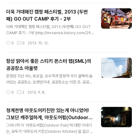
다. 거 왜..
바로 이어졌다. 기상과 동시에 곧바로 서울고속터미널로! z
_z!!! 목포 내려갈 때도 롯데리아와 함께 했는데 오늘도 롯
더욱 거대해진 캠핑 페스티벌, 2013 (두번
데리아 ㅋㅋ 내겐 언제나 체험이 중요하기에 집과 사무실
째) GO OUT CAMP 후기 - 2부
근처에 없는 롯데리아는 그래도 고마운 양식. 이천 시외버
글 내용
스터미널에서 지산 리조트까지 택시를 타면 2만원이 나온
더욱 거대해진 캠핑 페스티벌, 2013 (두번째) GO OUT
다는 슬픈 현실을 경험하고, 난 집을 떠난지 2시간 반 만에
CAMP 후기 - 1부 (http://mrsense.tistory.com/297
지산 리조트에 자리한 GO OUT CAMP에 도착할 수 있
7) 정준하 형님은 코카콜라 부스의 메인 이벤트를 위해 고
작성시간
0
0
2013. 10. 12.
었다. 이미 고아웃캠프는 둘째날을 맞이하고 있었기 때문
아웃 캠프를 방문하셨다. 코카콜라에서 준비한 캠핑 푸드
에 티켓 부스는 한산한 ..
콘테스트의 MC 및 심사위원 자격으로 오신건데 역시나 음
식하면 빼놓을 수 없는 그 답게 진행을 재밌게 해주셨다. 깔
항상 맑아서 좋은 스티키 몬스터 랩(SML)의
깔거리고 웃으며 콘테스트를 보고나니 어느덧 밤. (1부에서
공공장소 아울렛
도 얘기했지만, 코카콜라 부스 이야기는 번외편으로 따로
글 내용
자세히 포스팅 예정) 영암에서 이어진 폭풍 스케쥴 덕분에
맑았던 지난 어느 토요일. 상수역과 합정역 사이 골목에 숨
어느덧 체력도 바닥. 사실 뭐 아침부터 이미 체력은 바닥이
어있는 공공장소. 오랫만이네. 공공장소는 이런 곳. 공공장
었지만 ㅋㅋㅋ 일단 좀 쉬자 해서 블링 부스에 남아있던 와
소에서는 일곱번째 공공아울렛이 열리고 있었다. 입구쪽에
작성시간
0
2
2013. 9. 8.
인으로 몸을 좀 풀어주고, 깜깜한 밤에는 크라잉넛의 축하
서는 현재 시판도 되고 있는 스티키몬스터랩 한정 카프리
공..
맥주가 1병씩 무료로 제공되어지고 있었고, 기분 좋아지는
버거와 소시지도 판매되고 있었다. 나도 한병 받음 +_+ 아
청계천엔 아웃도어키친만 있는게 아니었어!
진짜 너무 귀여워 ㅋㅋ (일단 한병씩 무료로 제공되긴 했는
그보단 캐주얼하게, 아웃도어펍(Outdoor P
데, 실제 6병들이 패키지의 구입도 이 날 가능했다) 저 안쪽
글 내용
ub)!
에는 무슨 줄이 길게 늘어섰나 했더니, 내가 방문했던 가장
그러니까 이 '아웃도어펍(Outdoor Pub)'에 대한 이야기
큰 이유였기도 했던, 스티키몬스터랩 피규어 50% 할인 판
는, 모두가 '아웃도어 키친(Outdoor Kitchen)'을 알고 있
매 타임! 이게 근데 또 그냥 쌓아두고 판매하는게 아니라 나
다는 가정하에 쓰는걸로. 신설동역에서 멀지 않은 청계천