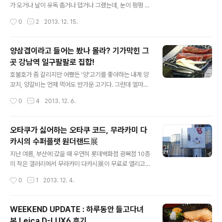
이렇게 외근을 나오게 될 줄이야.. 근 10년만에 다시 온 의
가 오거나 날이 유독 춥거나 덥거나 그랬는데, 눈이 펑펑 쏟
정부역이었다;;; (이젠 뭐 백화점도 있고 멋지네 ㅎ) 점심을
아진 며칠전의 에피소드가 새롭게 추가 됐다. 굿네이션 사
작성시간
0
2
2013. 12. 15.
뭘 먹을까 고민하다가 네이버에 의정부 맛집을 검색했더니
무실에 볼일이 있어서 간 건데, 눈 맞으며 간건 참 별로였지
초밥 뷔페가 나오..
만 역시 창 밖의 눈을 바라보는 건 기분이 좋아 ㅎ 비밀의
스포일러. 설명 생략. 현우랑 카메라 얘기 하던 중에 현우가
양삼겹이라고 들어는 봤나 몰라? 기가막힌 그
찍은 사진 같은데 뭘 찍은거니 너. (우측에 보이는 사람이
곳 강남역 일구팔팔로 집합!
나) 브랜드 사무실에 미팅 갈 때 그 브랜드 옷이나 신발을
글 내용
착용하는게 나름 매너라면 매너인데, 내 입장에서 매너라
호불호가 좀 갈리지만 어쨌든 '양'고기를 좋아하는 내게 양
고 생각하는 것과 별개로 가끔 이렇게 사무실 사람들과 똑
꼬치, 양갈비는 언제 먹어도 반가운 고기다. 그런데 얼마전
같은 아이템으로 겹치면 그것만큼 얼굴 빨개지는 상황도
깜짝 놀랄 새로운 경험을 했다. 이게 뭐야? '양삽겹'? 돼지
작성시간
0
4
2013. 12. 6.
없다. 방금 내 반쪽 모습 봐서 알겠지만 이 날 나는 굿네이
삼겹살 할 때 그 '삼겹'? 강남역 NB 뒷골목에 자리한 '일구
션 사람들과 똑같은 ..
팔팔'은 양고기 전문점이다. 그런데, 가장 많이 알려진 양꼬
치가 아닌 '양삼겹'이라는 녀석이 주메뉴다. 내가 아무리 고
오타쿠가 싫어하는 오타쿠 코드, 무라카미 다
기를 좋아하고 잘 먹고 많은 고깃집을 다녀봤어도 요 양삼
카시의 수퍼플랫 원더랜드展
겹이라는 건 처음 들어봤다. 양고기 삼겹살인가? 일단 내가
글 내용
친구들과의 약속 시간에 사알짝 늦은 관계로 양삼겹 사진
지난 여름, 부산에 갔을 때 우연히 롯데백화점 광복점 10층
은 이 한장이 달랑;;; (애들이 다 먹었..) 부연 설명이 좀 필요
의 작은 갤러리에서 무라카미 다카시展이 무료로 열리고
할 것 같은데, 양삼겹은 일단 본론부터 얘기하자면 이 곳 일
있다는 걸 알게 되어 서울 올라오기 직전에 짬내서 들러본
작성시간
0
1
2013. 12. 4.
구팔팔에서 커스터마이징 한 고기다. 기존에 없던 메뉴라
게 그의 작품을 처음 마주한 순간이었다. 그 당시의 감정을
는 ..
블로그에 남기기도 했는데, 뭐 다시 짚고 가자면 다카시의
작품 스타일이 온전히 내 취향에 맞지는 않다. 일정 부분은
WEEKEND UPDATE : 하루동안 들고다녀
내 코드지만 또 어떤 부분에서는 나와는 거리가 멀기도 한
본 Leica D-LUX6 후기