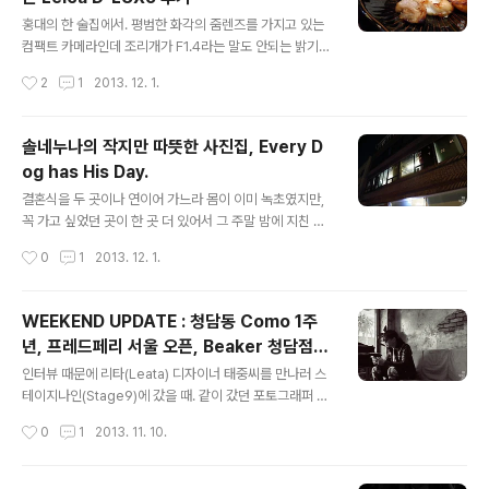
ㅎ 그래도 어쨌든 서울에서 이렇게 다시 볼 기회가 왔으니
글 내용
봐주는게 예의 아니겠나 - 덕분에 플라토 미술관도 첫 방
홍대의 한 술집에서. 평범한 화각의 줌렌즈를 가지고 있는
문. 제일 먼저 마주하게 된 건 공중에 매달린 '미스터 도브
컴팩트 카메라인데 조리개가 F1.4라는 말도 안되는 밝기를
(DOB)'. 오리지널 형태는 아니고 둥글게 변신한 도브다. 구
갖고 있어서 어두운 데서도 편하게 촬영을 했다. 최단 초점
작성시간
2
1
2013. 12. 1.
루구루(Guru Guru) 벌룬이라고 하던가? 암튼, 처음엔 도
거리가 가깝지 않은게 내 취향에는 조금 맞지 않았지만 이
브의 변형 캐..
정도면 불편함을 겪을 정도는 아니었다. 평소엔 DSLR만
쓰고 있기 때문에 컴팩트 디카가 있긴 하지만 좀 옛날거라..
솔네누나의 작지만 따뜻한 사진집, Every D
(파나소닉 루믹스 FX180 보유중) 그거에 비교하기가 좀
og has His Day.
민망하기도 하나 어쨌든 ISO 800 정도까지 올려도 노이
글 내용
즈가 거슬리는 수준은 아니었다. (같은 Leica 가문이라곤
결혼식을 두 곳이나 연이어 가느라 몸이 이미 녹초였지만,
하나 역시 파나소닉은 파나소닉..) 주광 아래에선 역시 딱히
꼭 가고 싶었던 곳이 한 곳 더 있어서 그 주말 밤에 지친 몸
불만을 느끼지 못함. 줌도 쫙 당겨 쓸 수 있고, 지금 보고 있
을 이끌고 통의동에 갔다. 꼭꼭 숨은 조용한 그곳은 '더 북
작성시간
0
1
2013. 12. 1.
는 사진들, 색 보정 따로 안한 사진들임. (레벨만 살짝 건
소사이어티'. 이 곳에서 솔네누나의 사진집 'Every Dog H
드..
as His Day' 출판을 기념하는 작은 다과회가 열리고 있었
다. 뭐 구차하게 설명 안해도 저 사진 한장과 사진집의 이름
WEEKEND UPDATE : 청담동 Como 1주
만 봐도 대충 감이 오지 않나? 그 마음 한 구석 따뜻해지는
년, 프레드페리 서울 오픈, Beaker 청담점 1
그런 기분 ^-^ '더 북 소사이어티'는 이미 솔네누나에게 축
글 내용
주년 파티 그리고 주말의 부산
하 인사를 건네기 위해 많은 사람들로 붐비고 있었다. 사진
인터뷰 때문에 리타(Leata) 디자이너 태중씨를 만나러 스
집은 이런 크기, 이런 두께. 작지만 담백하고 따뜻한 느낌.
테이지나인(Stage9)에 갔을 때. 같이 갔던 포토그래퍼 환
이 사진집에서는 솔네누나와 제임스의 충견(?)이었던 진돗
욱이가 찍어준 사진. 마음에 들어 블로그에도 포스팅을 ㅎ
작성시간
0
1
2013. 11. 10.
개 '복돌이'의 다양한 모습을 만나볼 수 있다. 모든..
= 11월 5일, 청담동. 롤스로이스 매장 뒷편에 있는 이탈리
안 레스토랑 꼬모(Como)가 오픈 1주년 자축 파티를 한다
고 해서 다녀왔다. 꼬모에서 만나볼 수 있는 메뉴들을 무려