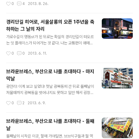
작성시간
0
4
2013. 8. 26.
름 블라인드로 +_+ 12시에 한번 판매하고 오후 5시에 또
부근에 우리가 익히 잘 아는, 내 블로그에서도 간간히 소개
한번 판매 한건데..
됐던 아웃도어키친에서 한 100미터? 암튼 꽤 가까운 곳에
두어달 전 쯤 아웃도어펍이 새롭게 오픈을 했다. 아마 아는
경리단길 히어로, 서울살롱의 오픈 1주년을 축
사람이 많진 않다고 알고 있다. 일단 가게 규모가 굉장히 아
하하는 그 날의 자리
담하다. 주변 공구 상가, 철물점들과 비슷한 작은 규모다.
글 내용
사실 뭐 여기가 인적이 거의 드문 골목인데다 간판이 눈에
가로수길이 명동st가 된 뒤로는 확실히 경리단길이 떠오르
띄는 것도 아니라서 잘 안보이는 것도 사실. 일단 입구 앞에
는 잇 플레이스가 되어가는 것 같다. 나는 교통편이 애매하
웬 탐스러운 과일들이 쌓여있길래 이건 뭐야? 했는데, 이
다는 이유로 사실 잘 안가는 곳이지만, 그래도 가끔 갈때마
작성시간
0
0
2013. 6. 11.
과일의 정체는 잠시 후에 얘기하기로 하고. 입구 앞에 놓..
다 실컷 웃고 떠들다 오는 곳. 그 초입에 서울살롱이 위치해
있다. 서울살롱은 작년 여름 오픈했다. 에스테반 그리고 한
정현이라는 두 사내가 만든 이 공간은 본래 유리가게로 운
브라운브레스, 부산으로 나를 초대하다 - 마지
영되던 곳 이었다. 지금의 인테리어는 서울살롱이 오픈하
막날
면서 갖춰진 형태이고 이전엔 진짜 동네 상가에 흔히 있는
글 내용
그런 유리가게 ㅋ 전통 한옥에서 볼 수 있는 요소들이 아메
광안리! 이게 보고 싶었다! 첫날 광복동에 간 뒤로 둘째날이
리칸 빈티지라고 해야 되나? 아닌가? 유럽식인가? 건물이
저물때까지 광복동을 벗어나지도 못하고 일만 해서 굉장히
세로로 좁은 형태라 유럽이 더 가까울 수 있겠다. 아무튼 그
답답한 마음이 컸는데, 어쨌든 이틀동안 일 열심히 했으니
작성시간
0
2
2013. 6. 9.
런 서양적인 요소들이랑 신기하게 어우러지며 - 이름도 서
하루 정도는 좀 내 맘대로 푹 쉬고 싶어서 ㅎ 바다가 너무
울과 살롱이 붙었으니 ㅎ - ..
보고 싶어 아침에 숙소에서 일어나자마자 광안리까지 택시
타고 와서 이렇게 ㅠㅠ 둘째날 날이 너무 안좋아서 '왜 내가
브라운브레스, 부산으로 나를 초대하다 - 둘째
부산에 올 때마다 날이 꼭 흐린거지-' 했는데 마지막날은
날
역시나 하늘이 나를 돕는구나 후후 +_+ 이틀동안 브브 식
글 내용
구들의 어처구니 없는 부산 사투리를 듣느라 내 귀가 참 고
둘째날의 시작은 이곳, 할매 가야밀면. 브브식구들과 뭘 먹