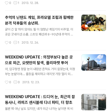
작성시간
0
1
2013. 12. 28.
네 메뉴에 +_+ 호돌이 뒤로 돈 센스 암튼 그래서 88파..
아니고, 다 이해한다. 아무튼 생일 파티는 그런 이유들로 몇
년째 내가 막 챙겨서 하질 않고 그냥 내가 나 스스로에게 선
물이나 사주는 편이었는데 유독 올해에는 감사하게도 선물
추억의 닌텐도 게임, 프라모델 조립과 함께한
을 보내주신 분들이 계셔서 황송하게 받고 그랬다. 그래서
본격 덕후들의 송년회.
내가 샀던 것들이랑 섞어서 간단하게 소개 좀 할까 한다. 이
글 내용
건 내가 산거. 사실 뭐 생일 선물로 산 건 아니고 (이걸 선물
굳이 긴 말 하지 않아도 될 이 엄청난 게임기의 비주얼. 이
이라고 사면 내가 진짜 정신 나간거지 ㅋㅋㅋㅋ) 구입 시기
곳은 굿네이션 쇼룸. 스트릿 패션과 8~90년대 추억의 애
가 생일 근처여서 그냥 같이 소개. 플레이모빌 우주선 시리
니메이션, 게임을 사랑하는 덕후들이 은밀하게 모여 작은
작성시간
0
1
2013. 12. 26.
즈인데, 일반 플레이모빌보다 더 영아용으로 나온거라 팔
송년회를 열었다. 내가 도착했을 때 현우는 여자친구랑 오
이 몸통에 붙..
손도손 프라모델 조립에 한창 - 현우는 손톱 깎나 했는데
잘 보니 저걸로 자르고 있었네 ㄷㄷㄷ 남다르다 ㄷㄷㄷ 아
WEEKEND UPDATE : 의정부보다 높은 곳
덕후냄새 +_+ 이 말이 안되는 간지템 '보물섬'은 대웅이형
으로 외근, 오랫만의 탈색, 플리마켓 투어
이 순전히 '과시'하기 위해 챙겨 온 ㅋㅋ (이렇게 내어지기
글 내용
만 하고 끝내 아무도 만지지 못했음) 덕후들의 잔치답게 각
아, 압구정엔 정말 눈이 내렸던 흔적도 거의 없었는데, 의정
자 장비는 알아서 챙겨오는 센스. 레고도 보이네 ㅎ (덕후들
부는 눈밭이야.... 출장을 제외하고 여지껏 가장 멀리 외근
의 모임이었지만 조립할 게 없는 사람도 함께 할 수 있었다.
나가본 게 일산이었는데, 이번엔 의정부에 다녀왔다. 사실
작성시간
0
0
2013. 12. 23.
나도 그래서 빈손으로 갔는데, 막상 나만 빈 손이었던 게 함
목적지는 의정부보다 높은 곳인데, 지하철 타고 가고 있는
정...) 송년..
도중에 미팅 업체에서 1시간을 미뤄달라는 연락을 해주시
는 바람에;; 갑자기 1시간이 붕 떠서 의정부에서 점심을 먹
WEEKEND UPDATE : 드디어 눈, 최근의 잡
고 가기로 하고 의정부역에서 내린 것. 내가 2004년에 군
동사니, 라피즈 센시블레 디너 파티, 더 향초
대를 제대했다. 그때 덕정이라는 곳에서 군복무를 했고 전
글 내용
역한 이후로는 당연히 의정부 근처에도 갈 일이 없었는데
물론 뭐 아닌 날도 있지만, 내가 외근 나가는 날이면 꼭 비