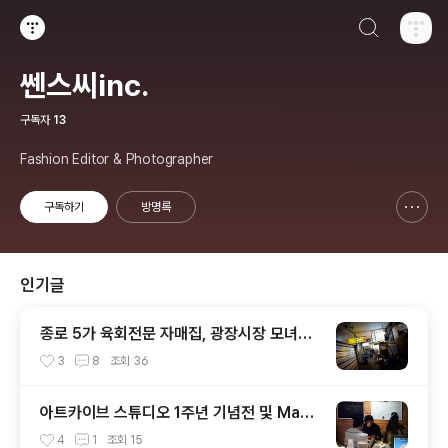
검색하기
티스토리
쎈스씨inc.
구독자
13
Fashion Editor & Photographer
구독하기
방명록
신고하기 레이어
열기
인기글
종로 5가 육회전문 자매집, 광장시장 모녀횟
집
3
8
조회
36
아트카이브 스튜디오 1주년 기념전 및 Mahs
oyoung 12FW 프레젠테이션 후기.
4
1
조회
15