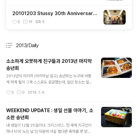
20101203 Stussy 30th Anniversary
x Nike Sportswear 런칭 파티 @ 스투시
0
19
조회
5
와우산 챕터
2013/Daily
분류 전체보기
주요 글 목록
소소하게 오붓하게 친구들과 2013년 마지막
송년회
글 내용
2013년의 마지막 (마지막날 말고) 송년회는 누구와 어떻
게 하게 될지 그게 스스로도 궁금했는데, 일단 장소는 일구
팔팔로 확정. 일구팔팔은 전에도 블로그를 통해 얘기 한 적
작성시간
0
0
2014. 1. 4.
이 있는데, 상호에서 알 수 있듯 기본적인 컨셉이 1988년
이다. 서울올림픽 개막식을 주경기장에 직접 가서 본 기억
이 있는 내게는 그 어느때 보다 특별한 해이기도 하지. 전에
WEEKEND UPDATE : 생일 선물 이야기, 소
블로그에 글을 쓰며 '곧 메뉴가 리뉴얼 된다'고 했었는데 이
소한 송년회
번에 가보니 정말 리뉴얼 되어 있었다. 일단 메뉴판에 기존
글 내용
에 없던 사진이 추가 된 것 부터가 느낌 뙇! (확실히 사진이
내 생일이 12월 25일이다. 크리스마스. 전 세계 지구인이
있어야 이해가 빨리 됨) 그때 내 눈을 사로잡은 이건 뭐시당
하나 되어 '노는 날'인 덕분에 사실 별다른 축하를 못 받아
가 - 88파절이라니!!!! 이런 메뉴가 있었다니!!!! 별 게 다 있
왔다. 처음엔 그게 속상하기도 했는데 지금은 뭐 내가 애도