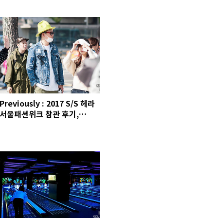
퍼, 조던 3 사이버 먼데이, 베이
프 청담, 프리즘웍스 x 아몬무
브먼트, 스웨거 그루밍 셋트, 엄
마주방 풍류, 쎈
Previously : 2017 S/S 헤라
서울패션위크 참관 후기,
SamByPen 개인전, 합정 라함
키친, 동대문 생선구이, 에어 조
던 3 사이버 먼데이