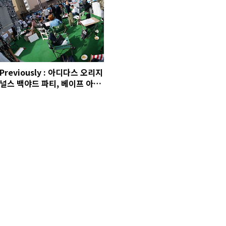
Previously : 아디다스 오리지
널스 백야드 파티, 베이프 아이
웨어, 이탈리아 친구 리오와 강
남 투어, 커스텀라운지, 엄건식
촬영, 달빛식탁, 리틀사이공