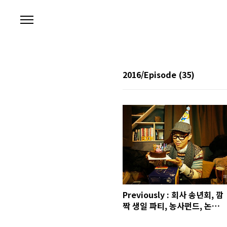
본문 바로가기
2016/Episode
(35)
Previously : 회사 송년회, 깜
짝 생일 파티, 농사펀드, 논현동
까델룬, 동아일보사 도쿄 샵, 회