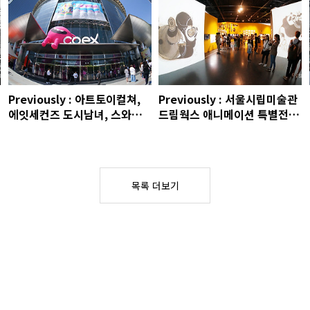
Previously : 아트토이컬쳐,
Previously : 서울시립미술관
에잇세컨즈 도시남녀, 스와치
드림웍스 애니메이션 특별전,
팝, 반스 x 라인프렌즈, 코튼데
명동 란주칼면, 크리틱 10주년
이 문수권, 배럴즈 스토어, 백산
전시, 워터 보틀 스웰 런칭, 문
안경원, 레이지 마소, 에이카화
수권, 멜팅샵, 뜨겁개핫도그,
이트, 에콴디노
명동, 한강
목록 더보기