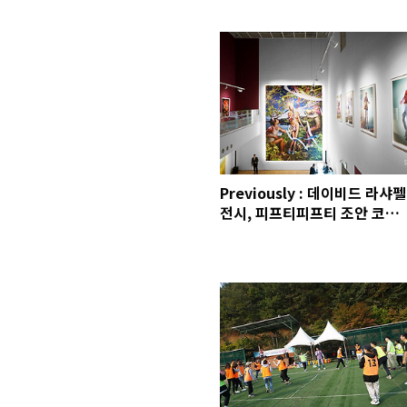
사 플리마켓, 쉐이크쉑 청담
Previously : 데이비드 라샤펠
전시, 피프티피프티 조안 코넬
라 전시, 배민쿡 쿠킹박스, 립앤
딥 우산/인형, 문수권 샘플세
일, VM 키친, 영종대교 비밀의
촬영, 튜블라 노바