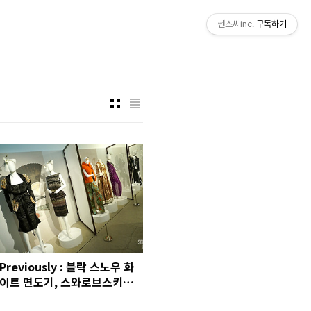
쎈스씨inc.
구독하기
Previously : 블락 스노우 화
이트 면도기, 스와로브스키
120주년 전시, 리차드슨 슬리