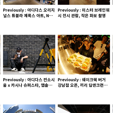
Previously : 아디다스 오리지
Previously : 미스터 브레인워
널스 튜블라 제록스 아트, NMD
시 전시 관람, 작은 화보 촬영
시티삭, 스테레오 바이널즈 x
장 줄리앙, 압구정 곱창, 보광동
대성 하이포크, 화보 촬영
Previously : 아디다스 컨소시
Previously : 쉐이크쉑 버거
움 x 카시나 슈퍼스타, 앱솔루
강남점 오픈, 끼리 딥앤크런치,
트믹스 파티, 펠앤콜, 상수역 곤
원더바스 살롱드떼, 디티클렌
밥, 오렌지맛 구미 비타민, 파라
즈, 오드앵글 서큘레이터, 도시
DIY 패브릭
에서 비둘기로 산다는 것, LVC
문화 프로그램, 키엘 x 웍스아
웃, 쿠우 선풍기