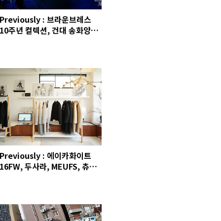
Previously : 브라운브레스
10주년 컬렉션, 건대 송화양꼬
치, 디그낙 샘플세일, 사뜨바 버
거, 회식, 알디 전시, 볼링
Previously : 에이카화이트
16FW, 두사라, MEUFS, 츄바
스코 PT, 하남돼지집, 마이아
디다스, 삼성 노트북9, 신사동
관계, 오통영, 코나야, 하이드
앤나이트, 경리단길, 더센토르,
퇴사