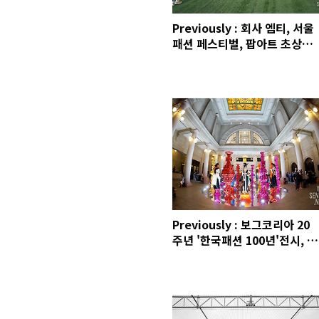
Previously : 회사 엠티, 서울
패션 페스티벌, 팝아트 초상화
그리기, 리타 5주년
Previously : 보그코리아 20
주년 '한국패션 100년'전시, 리
바이스 재킷 커스텀, 양양 코로
나선셋, Y-3 스탠스미스, Too
Broke for Supreme, 아이즈
매거진, 레이크넨