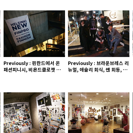
일 & 디자인 페어, 구찌 스니커
담 스토어 파티
즈 파티, 지큐 MOTY와 쎈, 크
리틱
Previously : 핀란드에서 온
Previously : 브라운브레스 리
패션피니시, 비욘드클로젯 도
뉴얼, 애슐리 회식, 쎈 회동, 제
산 스토어, 플러스마이너스제
임슨 컬트 필름 클럽
로 히터, 충무로고기집, 앱솔루
트나이츠, 박재연 강사