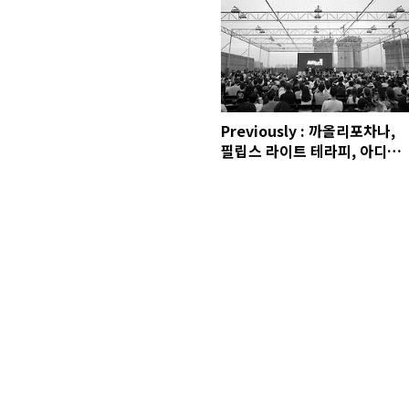
Previously : 까올리포차나,
필립스 라이트 테라피, 아디다
스 스케이트보딩 어웨이데이
즈, 경리단길 올드캡, 브라운브
레스 x 062, NMD, 칸