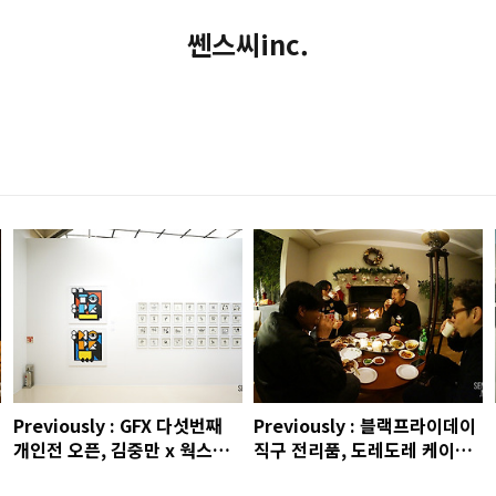
쎈스씨inc.
Previously : GFX 다섯번째
Previously : 블랙프라이데이
개인전 오픈, 김중만 x 웍스아
직구 전리품, 도레도레 케이크
웃 사진전, 핀란드 라이프스타
촬영, 회사 팀 엠티, 버버리 청