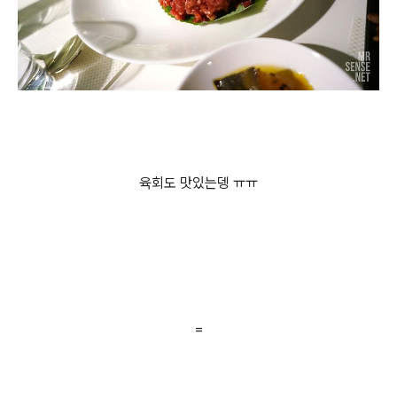
육회도 맛있는뎅 ㅠㅠ
=