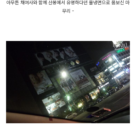
아무튼 채여사와 함께 산봉에서 유명하다던 물냉면으로 몸보신 마
무리 -