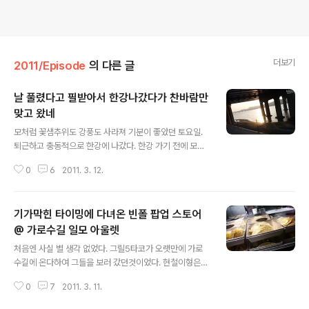
더보기
2011/Episode
의 다른 글
날 풀렸다고 필받아서 한강나갔다가 찬바람만
맞고 왔네
글 내용
모처럼 꽃샘추위도 강풍도 사라져 기분이 좋았던 토요일.
퇴근하고 충동적으로 한강에 나갔다. 한강 가기 전에 모스
트서울도 잠깐 들렀는데 그때는 배터리가 없어서 사진 하
0
6
2011. 3. 12.
나도 못찍고; 좋다 좋다 하며 막상 한강에 나와보니 역풍이
또 장난이 아니라 사진 제대로 찍지도 못하고- 그냥 편의점
에서 과자랑 맥주 사다 반포 스팟 가서 이런저런 얘기 하다
기가막힌 타이밍에 다녀온 빈폴 팝업 스토어
해가 지고 깜깜해질때 까지 있었는데, 결국 또 이야기는 회
사에 대한 이야기로 ㅎ 그래 뭐 직장인이 다 그런거지 - 그
@ 가로수길 일모 아울렛
글 내용
래도 역시 답이 안나올지언정, 이런 대화를 홀가분한 마음
처음엔 사실 별 생각 없었다. 그릴5타코가 오랫만에 가로
으로 할수 있는건 참 기분 좋은 일이다. 괜히 기분도 좋아지
수길에 온다하여 그들을 보러 갔던것이었다. 현철이형은
는 것 같고 ㅎ 아 근데 해가 져서 그런지 생각보다 바람도
오랫만에 본 나를 반겨주며 타코 한접시를 건넸는데 뭐 계
너무 불고 추워서 마지막엔 이야기를 이어나가기가 힘들었
0
7
2011. 3. 11.
속 바빠보이셔서 따로 더 있지는 못했네 - 그릴5타코 잠깐
네 ㅋ 다음번엔 제대로 준비해..
보러 온거였으나 그래도 이렇게 왔으니 어떤 행사인지는