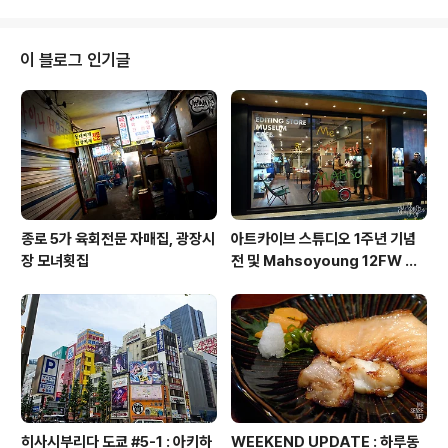
봐야지 않겠나 싶어 잠시 안을 들여다 보기로 - 이 장소에
와본것 자체가 처음이라 이 행사장의 모습은 좀 놀라웠다.
평소에도 이런 공연용 무대셋트가 있는건 아닐테고, 이 행
이 블로그 인기글
사때문에 지어놓은것 같던데 좁은 입구와 달리 안쪽의 공
간이 널찍해서 좀 놀랬네 ? 네덜란드의 프리미엄 맥주라는
Grolsch (그롤쉬) 가 서포트 하는듯 하였고, 내가 갔을땐
'안녕바다'팀이 라이브 공연중이었으며, 한쪽에서는 입구
쪽에서 받은 그릴5타코를 열심히 드..
종로 5가 육회전문 자매집, 광장시
아트카이브 스튜디오 1주년 기념
장 모녀횟집
전 및 Mahsoyoung 12FW 프
레젠테이션 후기.
히사시부리다 도쿄 #5-1 : 아키하
WEEKEND UPDATE : 하루동