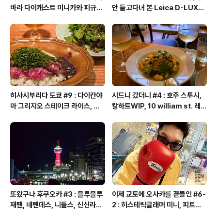
바라 다이캐스트 미니카와 피규어
안 들고다녀 본 Leica D-LUX6
투어, 만다라케 컴플렉스, 탐탐 하
후기
비샵, 스루가야 하비관, 갤러리 타
나카, 타마시 네이션
히사시부리다 도쿄 #9 : 다이칸야
시드니 갔더니 #4 : 호주 스투시,
마 그리지오 스테이크 라이스, 후
칼하트WIP, 10 william st. 레스
쿠라스 빔즈 재팬 시부야, 프로젝
토랑, 킹스크로스 코인 런드리, 코
트 1/6 베어브릭, 사쿠라 스테이지
인 세탁소, 포시즌즈 호텔 라운지
칼디 포션 커피, 아코메야, 덜튼, 푸
바
글렌, 무인양품 긴자, 빈티지 레지
던스 맨션, 하네다 공항 면세점, 재
팬 마스터리 컬렉션
또왔구나 후쿠오카 #3 : 블루블루
이제 교토에 오사카를 곁들인 #6-
재팬, 네펜데스, 니들스, 신신라멘,
2 : 히스테릭글래머 미니, 피트니
하카타 츠나바우동, 만다라케, 알
스샵, 위닝 글러브, 에비수 바, 잇푸