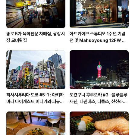
저 어르신은 2년전에도 본듯해... 우리가 주문한 회가 나오
고, ..
종로 5가 육회전문 자매집, 광장시
아트카이브 스튜디오 1주년 기념
장 모녀횟집
전 및 Mahsoyoung 12FW 프
레젠테이션 후기.
히사시부리다 도쿄 #5-1 : 아키하
또왔구나 후쿠오카 #3 : 블루블루
바라 다이캐스트 미니카와 피규어
재팬, 네펜데스, 니들스, 신신라멘,
투어, 만다라케 컴플렉스, 탐탐 하
하카타 츠나바우동, 만다라케, 알
비샵, 스루가야 하비관, 갤러리 타
펜 후쿠오카, 스포츠 디포, 크리스
나카, 타마시 네이션
마스 마켓, 나카스 유람선, 하카타
포트타워, 휴먼메이드, 노스페이스
키즈, 갭, 스타벅스 티바나, 빔즈