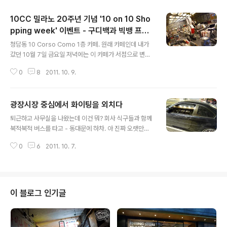
10CC 밀라노 20주년 기념 '10 on 10 Sho
pping week' 이벤트 - 구디백과 빅뱅 프리
글 내용
마켓!
청담동 10 Corso Como 1층 카페. 원래 카페인데 내가
갔던 10월 7일 금요일 저녁에는 이 카페가 서점으로 변신
해 있었다. 뭐, 서점 이라고 하기엔 사실 이미 10CC에 북
0
8
2011. 10. 9.
샵이 있는 관계로, 그다지 놀랍거나 하진 않았다. 북샵에서
봐왔던 책들이 자리를 이동한 거라서 ㅎ 설명으로는 하퍼
스바자 코리아 에디터들이 직접 초이스한 감성지수 높은
광장시장 중심에서 화이팅을 외치다
서적들을 모아놓은 4D 매거진 스토어 라고 하던데 나는 사
글 내용
실 뭐가 뭔지 잘 모르니깐 ㅋ 반갑게 맞이해 주는 주원이 형
퇴근하고 사무실을 나왔는데 이건 뭐? 회사 식구들과 함께
은 톰브라운 수트를 말끔하게 차려입고 있네 ! 셔츠 소매 끝
북적북적 버스를 타고 - 동대문에 하차. 아 진짜 오랫만이
에 포인트로 보이는 삼색 스트라이프 마크 너무 좋다 ㅋ 이
네 여기 ! 당최 뭐 이동네에 내가 쇼핑할게 있는것도 아니고
런 행사다. 10CC 밀라노의 오픈 20주년 기념 이벤트인 '1
0
6
2011. 10. 7.
하니 올 일이 없었네 그간 ㅋ '행님아 나도 간식' 노래가 울
0 on 10 Shopping Week'. 얼마전 명동에서 했던 보그..
려퍼지길래 뭔가 하고 봤더니 무릎팍도사 폐지되서 이제
뭐하시려나 하고 궁금해 했던 우승민씨가 공연 중 이었음.
오랫만의 풍경. 오랫만에 보니 이런것들 다 반갑다. 청계천
을 지나, 시장통을 지나, 여기도 지나... 마침내 광장시장 도
이 블로그 인기글
착. 딱 2년만이네 여기도 ! 2년전 겨울에 육회 먹으러 온 뒤
로 처음 ! 노릇노릇 기름냄새 맡으며 몸과 마음을 긴장시키
고, 비밀의 테이블에 착석하고 회를 주문. 아으 떨려 +_+