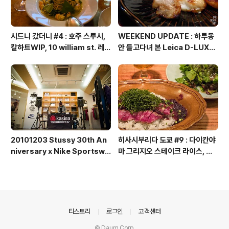
시드니 갔더니 #4 : 호주 스투시,
WEEKEND UPDATE : 하루동
칼하트WIP, 10 william st. 레스
안 들고다녀 본 Leica D-LUX6
토랑, 킹스크로스 코인 런드리, 코
후기
인 세탁소, 포시즌즈 호텔 라운지
바
20101203 Stussy 30th An
히사시부리다 도쿄 #9 : 다이칸야
niversary x Nike Sportswe
마 그리지오 스테이크 라이스, 후
ar 런칭 파티 @ 스투시 와우산 챕
쿠라스 빔즈 재팬 시부야, 프로젝
터
트 1/6 베어브릭, 사쿠라 스테이지
칼디 포션 커피, 아코메야, 덜튼, 푸
글렌, 무인양품 긴자, 빈티지 레지
던스 맨션, 하네다 공항 면세점, 재
의안내
티스토리
로그인
고객센터
팬 마스터리 컬렉션
© Daum Corp.