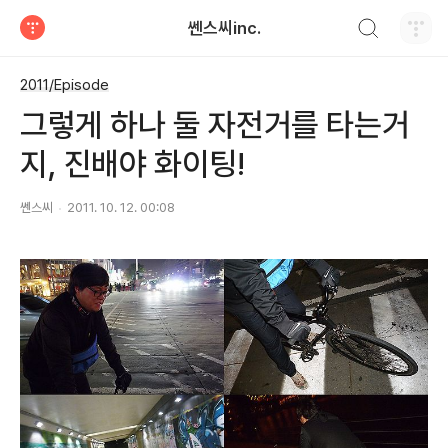
검색하기
쎈스씨inc.
티스토리
2011/Episode
그렇게 하나 둘 자전거를 타는거
지, 진배야 화이팅!
쎈스씨
2011. 10. 12. 00:08