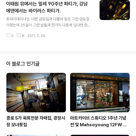
이태원 뮤에서는 밀레 90주년 파티가, 강남
지난 포스팅에서 열심히 포커스 맞춘 바로 그 아이들 ! 꺄 +
_+ 봐도 봐도 귀여워 ㅠ 아 정말 하나하나 다 가지고 싶은
에덴에서는 바이러스 파티가.
글 내용
마음은 하루가 지나고 이틀이 지나도 변하지가 않는구나
후라이데이나잇. 다른 금요일과 다를바 없은 그런 금요일
ㅠ SML 시리즈는 이렇게 '실제'후드를 뒤집어 쓰고 있는
이었는데 25일이 그런 날들과 한가지 다른게 있다면 핫한
귀여운 모냥새를 하고 있고, (SML은 스티키 몬스터 랩의
파티가 유독 많이 몰려있던 그런 금요일 이었다는 것 ! 그
약자다) 이 아이들은 내가 구입하기로 한 The Monsters
0
8
2011. 2. 26.
중 아무래도 가장 많은 이슈가 되었던 파티를 꼽으라면, 엄
..
청난 경품을 내걸었던 등산브랜드 밀레의 창립 90주년 기
념 파티가 아닐까 - 이태원 뮤 라운지에서 밤 9시부터 열린
다는 밀레 90주년 기념 파티에 초대를 받아 퇴근 후 쭐래
쭐래 갔는데, 오 마이 갓; 내가 뭐 그리 많은 파티를 가 본건
이 블로그 인기글
아니지만, 콘서트 빼고 이렇게 줄 길게 서서 들어가는 파티
처음이어뜸 ;; 것도 계단에서 멀뚱멀뚱 서있으니 무슨 놀이
공원에 놀이기구 타러 줄 선 그런 기분? ㅋㅋ 아무튼 입장
하고 가장 먼저 반겨준건 이 파티를 이끌어준 범경이형 a.
k.a. BK ! ..
종로 5가 육회전문 자매집, 광장시
아트카이브 스튜디오 1주년 기념
장 모녀횟집
전 및 Mahsoyoung 12FW 프
레젠테이션 후기.