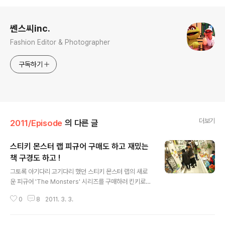
로그 정보
쎈스씨inc.
Fashion Editor & Photographer
구독하기
더보기
2011/Episode
의 다른 글
스티키 몬스터 랩 피규어 구매도 하고 재밌는
책 구경도 하고 !
글 내용
그토록 아기다리 고기다리 했던 스티키 몬스터 랩의 새로
운 피규어 'The Monsters' 시리즈를 구매하러 킨키로봇
신사점으로 +_+ 이미 킨키로봇 안에 있는 손님들은 그 어
0
8
2011. 3. 3.
떤 피규어들 보다 스티키 몬스터 랩의 그것에 엄청난 관심
을 ! (사진 왼쪽 아래에 동진이 a.k.a. GFX의 실크스크린
작품도 보인다. 그림 역시 킨키로봇에서 판매중이다) 이미