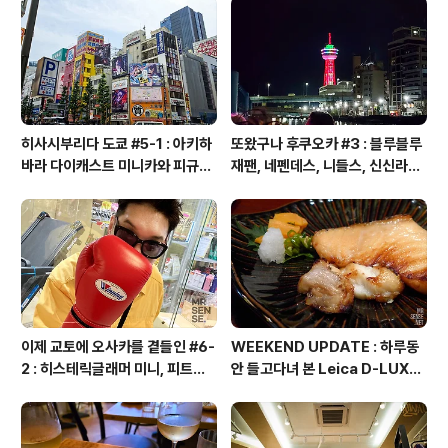
히사시부리다 도쿄 #5-1 : 아키하
또왔구나 후쿠오카 #3 : 블루블루
바라 다이캐스트 미니카와 피규어
재팬, 네펜데스, 니들스, 신신라멘,
투어, 만다라케 컴플렉스, 탐탐 하
하카타 츠나바우동, 만다라케, 알
비샵, 스루가야 하비관, 갤러리 타
펜 후쿠오카, 스포츠 디포, 크리스
나카, 타마시 네이션
마스 마켓, 나카스 유람선, 하카타
포트타워, 휴먼메이드, 노스페이스
키즈, 갭, 스타벅스 티바나, 빔즈
이제 교토에 오사카를 곁들인 #6-
WEEKEND UPDATE : 하루동
2 : 히스테릭글래머 미니, 피트니
안 들고다녀 본 Leica D-LUX6
스샵, 위닝 글러브, 에비수 바, 잇푸
후기
도, 링크스 잇&워크, 돈키호테, 그
랜드 프론트 오사카 이자카야