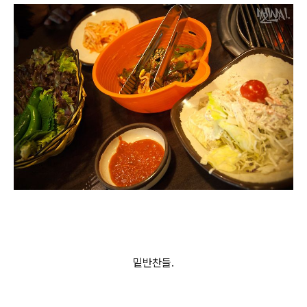
밑반찬들.