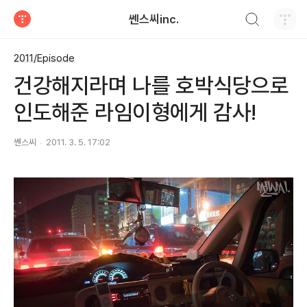
검색하기
쎈스씨inc.
티스토리
2011/Episode
건강해지라며 나를 호박식당으로
인도해준 라임이형에게 감사!
쎈스씨
2011. 3. 5. 17:02