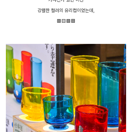
강렬한 컬러의 유리컵이었는데,
🟥🟨🟩🟦