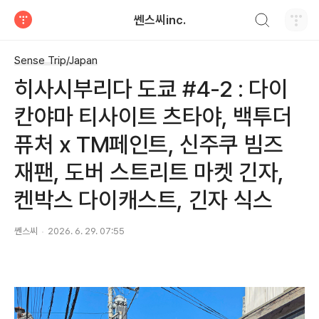
검색하기
쎈스씨inc.
티스토리
Sense Trip/Japan
히사시부리다 도쿄 #4-2 : 다이
칸야마 티사이트 츠타야, 백투더
퓨처 x TM페인트, 신주쿠 빔즈
재팬, 도버 스트리트 마켓 긴자,
켄박스 다이캐스트, 긴자 식스
쎈스씨
2026. 6. 29. 07:55