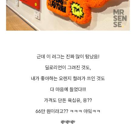
근데 이 러그는 진짜 많이 탐났음!
딜로리언이 그려진 것도,
내가 좋아하는 오렌지 컬러가 쓰인 것도
다 마음에 들었다!!!
가격도 단돈 육십유, 응??
66만 원이라고?? ㅋㅋㅋ 야잌ㅋㅋ
💸💸💸