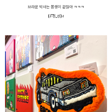
브라운 박사는 쫌생이 같잖아 ㅋㅋㅋ
(ง ͠ಥ_ಥ)ง