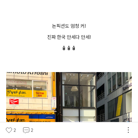
논픽션도 엄청 커!
진짜 한국 만세다 만세!
🧴🧴🧴
2
2