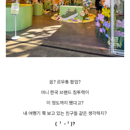
음? 르무통 팝업?
아니 한국 브랜드 침투력이
이 정도까지 됐다고?
내 여행기 쭉 보고 있는 친구들 같은 생각하지?
( ╹ -╹)?