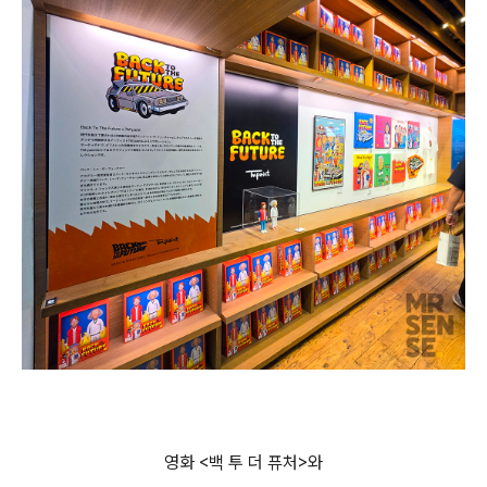
영화 <백 투 더 퓨처>와