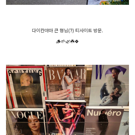
다이칸야마 큰 형님(?) 티사이트 방문.
🪵🌱🌿☘️🍀