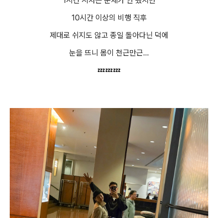
1시간 시차는 문제가 안 됐지만
10시간 이상의 비행 직후
제대로 쉬지도 않고 종일 돌아다닌 덕에
눈을 뜨니 몸이 천근만근...
💤💤💤