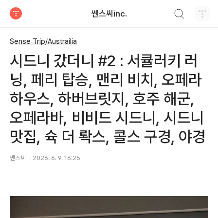
검색하기
쎈스씨inc.
티스토리
Sense Trip/Austrailia
시드니 갔더니 #2 : 서큘러키 러
닝, 페리 탑승, 맨리 비치, 오페라
하우스, 하버브릿지, 호주 해군,
오페라바, 비비드 시드니, 시드니
맛집, 슉 더 롹스, 콜스 구경, 야경
쎈스씨
2026. 6. 9. 16:25