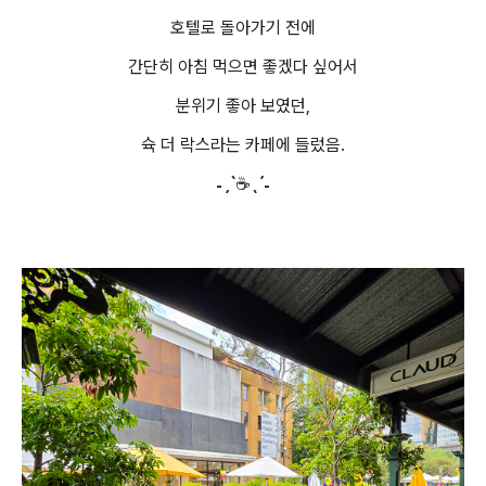
호텔로 돌아가기 전에
간단히 아침 먹으면 좋겠다 싶어서
분위기 좋아 보였던,
슉 더 락스라는 카페에 들렀음.
˗ˏˋ☕ˎˊ˗