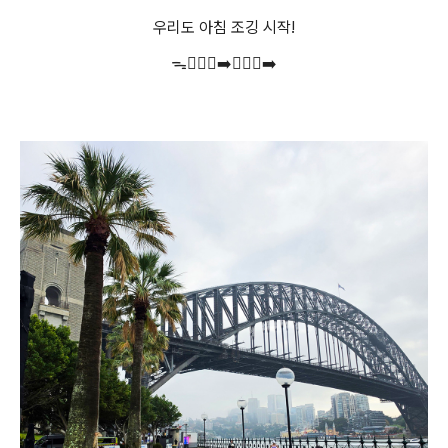
우리도 아침 조깅 시작!
ᯓ🏃🏻‍♀️‍➡️🏃🏻‍♂️‍➡️