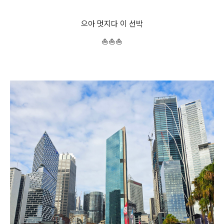
으아 멋지다 이 선박
⛵⛵⛵