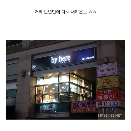
거의 반년만에 다시 내려온듯 ㅎㅎ