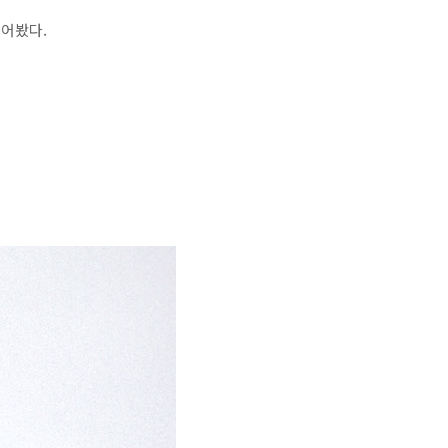
훑어봤다.