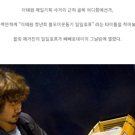
이태원 제일기획 사거리 근처 골목 어디쯤에선가,
문짝만하게 "이태원 청년회 불우이웃돕기 일일호프" 라는 타이틀을 적어
블링 매거진의 일일호프가 빼빼로데이의 그날밤에 열렸다.