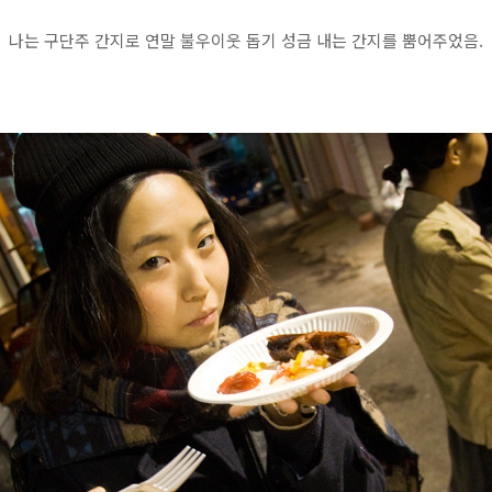
나는 구단주 간지로 연말 불우이웃 돕기 성금 내는 간지를 뿜어주었음.