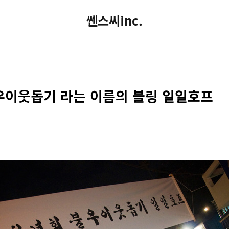
쎈스씨inc.
우이웃돕기 라는 이름의 블링 일일호프