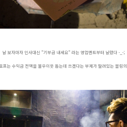
날 보자마자 인사대신 "기부금 내세요" 라는 영업멘트부터 날렸다 -_-;
일호프는 수익금 전액을 불우이웃 돕는데 쓰겠다는 부제가 딸려있는 블링의 