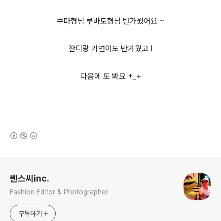
쿠마형님 루바토형님 반가웠어요 ~
잔디랑 가연이도 반가웠고 !
다음에 또 봐요 +_+
(새창열림)
로그 정보
쎈스씨inc.
Fashion Editor & Photographer
구독하기