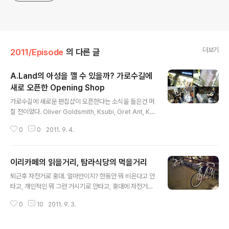
더보기
2011/Episode
의 다른 글
A.Land의 아성을 깰 수 있을까? 가로수길에
새로 오픈한 Opening Shop
글 내용
가로수길에 새로운 편집샵이 오픈한다는 소식을 들은건 며
칠 전이었다. Oliver Goldsmith, Ksubi, Gret Ant, Ka
ren Walker, Dita, Am eyewear 등의 아이웨어 브랜드
0
0
2011. 9. 4.
제품을 국내에서 정식으로 수입 및 유통하는 옵티컬W 의
화영형님께서 "가로수길에 새로 shop in shop 으로 입점
하니 놀러와라" 하시며 오프닝샵 이라는 편집샵이 오픈한
이리카페의 읽을거리, 탐라식당의 먹을거리
다는 소식을 함께 전해주셨기 때문인데, 오랫만에 옵티컬
글 내용
W의 아이웨어 구경도 할겸, 뭐 먼 동네도 아니고 집 근처라
퇴근후 자전거로 홍대. 얼마만이지? 한동안 뭐 비온다고 안
구경이나 해보자는 심산으로 오프닝샵의 오픈당일, 퇴근하
타고, 개인적인 뭐 그런 거시기로 안타고, 홍대에 자전거타
자마자 슬쩍 가봤다. 별다른 오픈파티는 따로 없었다. 사실
고 간게 한 석달?정도 된 거 같네;; 자전거 그동안 안타서 그
뭐라도 있을줄 알았다. 검색해보니 파티한다는 오프닝샵
0
10
2011. 9. 3.
런지 끼긱끼긱 소리도 나고; 기름칠 좀 해줘야 겠다 - 아무
측의 홍보 포스터도 보였고 이정도 규모로 오픈을 하는..
튼 홍대 모처에 숨어있는, 아는 사람은 안다는 이리카페에
갔다. 이리카페 한쪽에는 언제 어디서 튀어나온지 알아보