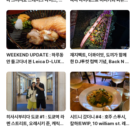
쿠라스 빔즈 재팬 시부야, 프로젝
투어, 만다라케 컴플렉스, 탐탐 하
트 1/6 베어브릭, 사쿠라 스테이지
비샵, 스루가야 하비관, 갤러리 타
칼디 포션 커피, 아코메야, 덜튼, 푸
나카, 타마시 네이션
글렌, 무인양품 긴자, 빈티지 레지
던스 맨션, 하네다 공항 면세점, 재
팬 마스터리 컬렉션
WEEKEND UPDATE : 하루동
재지팩트, 더콰이엇, 도끼가 함께
안 들고다녀 본 Leica D-LUX6
한 DJ투컷 컴백 기념, Back N F
후기
orth "Return of DJ Tukutz"
후기
히사시부리다 도쿄 #1 : 도쿄역 라
시드니 갔더니 #4 : 호주 스투시,
멘 스트리트, 오레시키 준, 캐릭터
칼하트WIP, 10 william st. 레스
스트리트, 토미카 스토어, 히비야
토랑, 킹스크로스 코인 런드리, 코