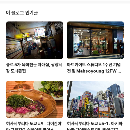
기 힘든, 장르불문 별별 책이 다 모여있는 서재가 있는데 이
곳의 책들은 그냥 내키는대로 집어다가 보는 맛이 또 일품
이 블로그 인기글
이지 ! 굉장히 오랫만에 보는듯한 미역누나는 독일 멋쟁이
마틴과 비밀의 대화를 주고 받고 있었는데 영어로 대화를
하고 계시는 통에 나는 뭐 애초에 대화에 끼어들 맘 접고 혼
자 멍 - 그때 미역누나가 보던 책이 눈에 들어와서, 일단 이
리카페에서 내가 제..
종로 5가 육회전문 자매집, 광장시
아트카이브 스튜디오 1주년 기념
장 모녀횟집
전 및 Mahsoyoung 12FW 프
레젠테이션 후기.
히사시부리다 도쿄 #9 : 다이칸야
히사시부리다 도쿄 #5-1 : 아키하
마 그리지오 스테이크 라이스, 후
바라 다이캐스트 미니카와 피규어