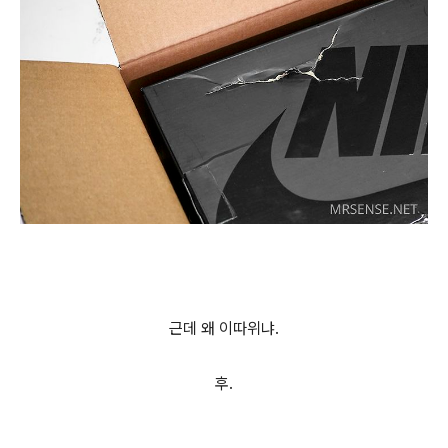
근데 왜 이따위냐.
후.