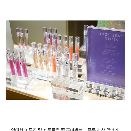
옆에서 어뮤즈 립 제품들을 쭉 훑어봤는데 종류가 참 많더라.