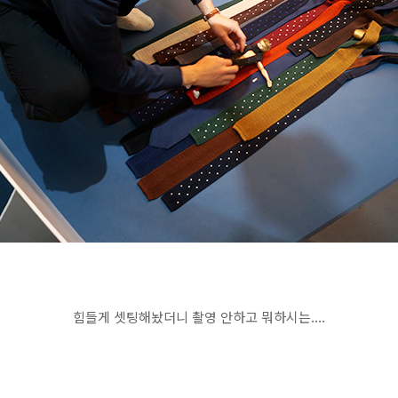
힘들게 셋팅해놨더니 촬영 안하고 뭐하시는....