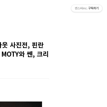
쎈스씨inc.
구독하기
스아웃 사진전, 핀란
MOTY와 쎈, 크리