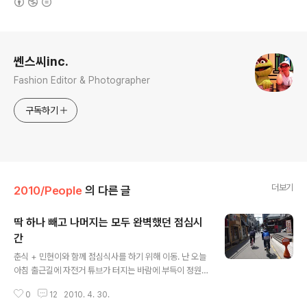
로그 정보
쎈스씨inc.
Fashion Editor & Photographer
구독하기
더보기
2010/People
의 다른 글
딱 하나 빼고 나머지는 모두 완벽했던 점심시
간
글 내용
춘식 + 민현이와 함께 점심식사를 하기 위해 이동. 난 오늘
아침 출근길에 자전거 튜브가 터지는 바람에 부득이 정원
이의 티티카카를 타고;; 아 뭔가 적응 안돼;; 팬티 말고 카시
0
12
2010. 4. 30.
나 데님에 주목해 달라능 - 다른 국내 도메스틱 브랜드에선