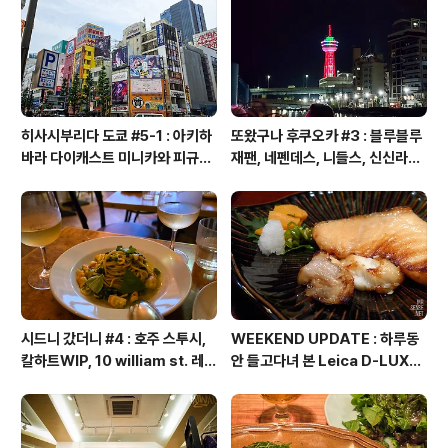
히사시부리다 도쿄 #5-1 : 아키하
또왔구나 후쿠오카 #3 : 블루블루
바라 다이캐스트 미니카와 피규어
재팬, 네펜데스, 니들스, 신신라멘,
투어, 만다라케 컴플렉스, 탐탐 하
하카타 츠나바우동, 만다라케, 알
비샵, 스루가야 하비관, 갤러리 타
펜 후쿠오카, 스포츠 디포, 크리스
나카, 타마시 네이션
마스 마켓, 나카스 유람선, 하카타
포트타워, 휴먼메이드, 노스페이스
키즈, 갭, 스타벅스 티바나, 빔즈
시드니 갔더니 #4 : 호주 스투시,
WEEKEND UPDATE : 하루동
칼하트WIP, 10 william st. 레스
안 들고다녀 본 Leica D-LUX6
토랑, 킹스크로스 코인 런드리, 코
후기
인 세탁소, 포시즌즈 호텔 라운지
바