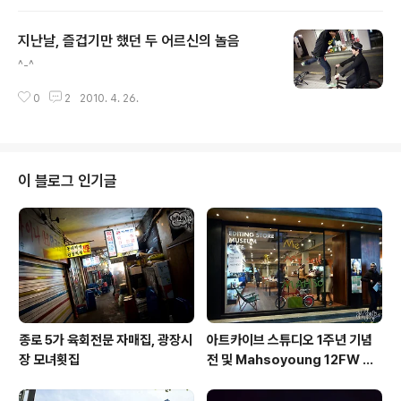
절대 볼수 없는 사이즈라능 - 카시나 데님 좀 사랑해 달라
능 - 햇살 좋은 날의 스모키 살룬. 근데 우리가 테라스에 자
지난날, 즐겁기만 했던 두 어르신의 놀음
리잡고 앉자마자 구름이 끼더니 찬바람이 불길래, 안으로;
글 내용
치즈 어쩔 내가 시킨 메뉴는 '필리 치즈 스테이크' 였는데
^-^
이 메뉴로 인해 내가 여지껏 스테이크 라는 놈을 잘못 생각
하고 있었구나- 하고 깨닫게 되었다. 마치 스파게티가 파스
0
2
2010. 4. 26.
타의 한 종류라는 걸 몰랐던 것 마냥; 미션 클리어. 춘식이
는 다른 손님을 만날 일이 있다 하여 난 민현이를 데리고 도
산 공원으..
이 블로그 인기글
종로 5가 육회전문 자매집, 광장시
아트카이브 스튜디오 1주년 기념
장 모녀횟집
전 및 Mahsoyoung 12FW 프
레젠테이션 후기.