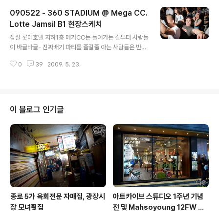
수 있는것이 바로 크기 인데 - 이게 엄청나게 크다 +_+ 내
090522 - 360 STADIUM @ Mega CC.
가 감히 국내에서 가장 큰 사이즈라고 할수 있을 Burumar
bul의 메신저백을 가지고 있는데 그거 만큼 커보인다. 아
Lotte Jamsil B1 현장스케치
글 내용
니, 그거보다 더 큰가? 직접 둘을 놓고 본게 아니라 정의 내
잠실 롯데호텔 지하1층 메가CC는 들어가는 길부터 사람들
리기는 어렵지만.. 아무튼 크다 ! 듣자니 왠만한 노트북도
이 바글바글- 진짜배기 파티를 즐길줄 아는 사람들은 반드
그냥 들어간다는데 - (실제로 노트북 수납공간도 있다) 하
시 찾는다는 360스타디움 때문이었다 +_+ 아 입장하기
지만 이녀석이 괴물로 불릴만한 진짜 이유는 따로 있다..
0
39
2009. 5. 23.
전부터 둑흔둑흔 +_+ 파티는 10시부터 시작이었는데 역
시나 초반에는 그렇게 많은 사람들이 온것이 아니어서 대
부분의 사람들은 서로 눈치만 보는 느낌이었다. 그때 난데
없이 히딩크 감독을 닮은 왠 외국인 아저씨가 나오셔서 알
수없는 춤을 추시더라;; 나는 '아 오늘은 진짜 끝까지 있어
이 블로그 인기글
보자!'는 마음은 굴뚝 같았으나 라섹수술의 후유증으로 요
즘 계속해서 금주를 하고 있는 탓에 이거 뭐 술은 입에도 대
지 못하고;; 술 안마시고 계속 버틸수 있으려나;;; ※ 이제부
터는 설명을 가급적 줄이고 사진만 포스팅 합니다. KINGS
TON RUDIESKA ! 우..
종로 5가 육회전문 자매집, 광장시
아트카이브 스튜디오 1주년 기념
장 모녀횟집
전 및 Mahsoyoung 12FW 프
레젠테이션 후기.