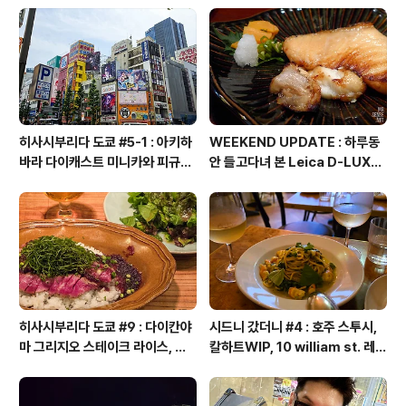
히사시부리다 도쿄 #5-1 : 아키하
WEEKEND UPDATE : 하루동
바라 다이캐스트 미니카와 피규어
안 들고다녀 본 Leica D-LUX6
투어, 만다라케 컴플렉스, 탐탐 하
후기
비샵, 스루가야 하비관, 갤러리 타
나카, 타마시 네이션
히사시부리다 도쿄 #9 : 다이칸야
시드니 갔더니 #4 : 호주 스투시,
마 그리지오 스테이크 라이스, 후
칼하트WIP, 10 william st. 레스
쿠라스 빔즈 재팬 시부야, 프로젝
토랑, 킹스크로스 코인 런드리, 코
트 1/6 베어브릭, 사쿠라 스테이지
인 세탁소, 포시즌즈 호텔 라운지