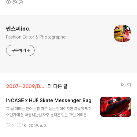
로그 정보
쎈스씨inc.
Fashion Editor & Photographer
구독하기
더보기
2007~2009/Daily & more
의 다른 글
INCASE x HUF Skate Messenger Bag
글 내용
'괴물'이라는 단어는 참 자주 듣는 단어이지만 그렇게 딱히
어딘가에 잘 어울리는걸 자주 본적은 없는 그런 어려운 단
어다. 그런데 '괴물'이라는 말이 너무나도 잘 어울리는 가방
0
18
2009. 6. 2.
이 하나 태어났으니, Incase와 Huf가 만들어낸 Skate M
essenger Bag이 바로 그것 +_+ 우선 제일 먼저 체감할