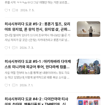
트, 타카마루 센교텐
많은 것 같다!이렇게 큰 산리오 하라주쿠점도 있고!⚞🎀・
루를 시작 ㅋㅋㅋ🧺🧼👕그냥 여행만 하는 거면 모르겠는
◦・⚟ 그래서 들어옴(미친 빌드업)🌈 사실 뭐 꼭 살게 있
데매일 땀흘리며 운동을 하니까빨래를 안할수가 없어 ㅋㅋ
작성시간
1
0
2026. 7. 5.
어서 온건 아니고,매장이 엄청 커서 궁금하기도 했고,조카
코인 란도리에 가는 길 중간에이렇게 직장인들을 위해벤또
생각도 나고, 비도..
를 만들어 내놓고 파는 식당이 있던데퀄리티가 굉장한 것
같아서 잠깐 봤다?🍙🍣🍱🥢검색해 보니까 타카마루 센교
히사시부리다 도쿄 #5-2 : 롯폰기 힐즈, 모리
텐이라는해산물 전문 이자카야 겸 식당으로,도요스 시장에
아트 뮤지엄, 론 뮤익 전시, 뮤지엄 샵, 곤파치
서 생선을 매입하는 수산회사타카마루가 직접 운영하는 곳
글 내용
니시아자부, 캐피탈, 빔즈, 유나이티드 애로우
이었다.🦈🐟🐠🐡🎣 당연히 사시미 메뉴가 유명한데,여기
반나절 떨어져 있다가 드디어 조우!역시 하나보단 둘!✌️ 기
즈
가 신바시역 부근이다 보니직장인들의 점심시간을 겨냥해
사님 저희가 갈 곳은-(안 탐) 치카데츠타고 롯폰기로 넘어
서이렇게 다양한 오니기리와 벤또를직접 만들어서 팔고 있
왔는데지하상가(?)에 후쿠사야가 있네?나가사키에서 맛본
작성시간
1
1
2026. 7. 3.
더라고.🤓☝️실제로 나중에 다시 와서 보니까저 많은 게 거
뒤로정말 좋아하게 된 카스테라 브랜드야 ㅎㅎ🍞🍞🍞 롯
의 다 팔리고몇 개 안 남은 모습이었..
폰기 오래간만이네 ㅎㅎ 어이구 높다 높아...🚀 일단 눈앞
에 빔즈가 보여서잠깐 빔즈 구경의 시간을 갖겠습니다? 저
히사시부리다 도쿄 #5-1 : 아키하바라 다이캐
기 가운데 컵들도 다 파는 건가?저건 전시용이겠지?🥤🥛
스트 미니카와 피규어 투어, 만다라케 컴플렉
⛾𐃯☕𖠚🍷☕︎🧋 근데 여기 빔즈는 방향성이너무 점잖은 쪽
글 내용
스, 탐탐 하비샵, 스루가야 하비관, 갤러리 타
으로만 잡혀있어서바로 유나이티드 애로우즈로 넘어왔다.
사실 며칠 전부터 뉴스를 통해 본 내용이라어느 정도 각오
나카, 타마시 네이션
여긴 또 다른 UA와 다르게캐주얼 쪽으로 포지션을 잡은
는 하고 있었는데,이렇게 본격적으로 태풍 북상 소식을 접
듯?둘이 상의하고 맞바꾼 거야? ㅎㅎ🔄 진열장이 USM +
하니마음이 편치 않구만!우리의 황금 같은 시간을 방해하
작성시간
1
1
2026. 7. 1.
_+ 유나이티드 애로우즈에서는크롬하츠를 취급하기 때문
지 마라!🌊🌪️⛈️ 오늘 아침 운동은 호텔 피트니스에서-지
에운 좋으면 여..
난 호주 여행을 포함해서,이번 여행을 위해 세워둔 몇 가지
목표 중'매일 아침 동반자와 운동 가기'가 있었는데나름 잘
히사시부리다 도쿄 #4-2 : 다이칸야마 티사
지키고 있는 것 같아 혼자 뿌듯함 ㅋ🏋🏽🔥💪🏼🎧 운동할
이트 츠타야, 백투더퓨처 x TM페인트, 신주