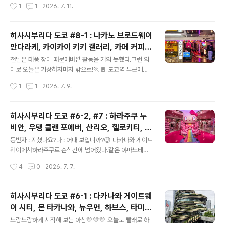
힐즈, 도쿄타워 야경 스팟 산책, MoMA 스토
작성시간
1
1
2026. 7. 11.
까-(갑자기 명언)👴🏻 다이칸야마역 인근에 숨..
네- 이 모습은 안타깝네-자동차들이 귀엽긴 하다만 ㅎㅎ
어, BTS 정국 구경
코엔지 파루 쇼텐가 입장! 파루 쇼텐가는코엔지역 남쪽 출
구에서 길게 이어진 상점가로지붕이 있는 아케이드 거리에
히사시부리다 도쿄 #8-1 : 나카노 브로드웨이
구제 가게나 소품샵이 밀집해 있는 곳이다.🛒🛍️🕸️ 구제가
만다라케, 카이카이 키키 갤러리, 카페 커피
싫은 건 아니지만나서서 찾는 카테고리도 아니기 때문에이
글 내용
진가로, 피규어 투어, 복싱 용품점 고로쿠, 황
거리를 그렇게 좋아하진 않지만그래도 구경하는 건 재미있
전날은 태풍 장미 때문에바깥 활동을 거의 못했다.그런 의
궁런, 시티 베이커리
음 ㅎㅎ 저기 위에 출처 불명 모자들 뭐야 ㅋㅋ피카츄도 이
미로 오늘은 기상하자마자 밖으로!🏃🚪 도쿄역 부근에아
상하고 미니언즈도 기괴해 ㅋㅋ👹👹👹 오 딱 90년대 후
직도 개발할 땅이 남았나?일단 귀여워서 찍었어-🤳🏻🏗️
작성시간
1
1
2026. 7. 9.
반, 2000년대 초반에내가 좋아하던 패션들 ㅎㅎ🛼📟🛹
팔라스 호텔 도쿄.저기 맨 위에 모퉁이 방은1박에 얼마나
..
할까?💰💰💰 이틀 전에닛산과 다이하츠 벤형 경차를 얘기
하면서우체국 자동차를 생각하면 된다고 했는데우체국은
히사시부리다 도쿄 #6-2, #7 : 하라주쿠 누
미쓰비시의 미니캡을 사용한다.클리퍼, 하이제트 카고와
비안, 우탱 클랜 포에버, 산리오, 헬로키티, 폴
차이라면우체국의 미니캡은 전기자동차라는 점.👨‍🔧💡🔌
글 내용
로 x 빔즈 50주년, 오모테산도 야마와라우 스
🪫⚡ 오! 요시노야 '오렌지 드림'!🍊🍊🍊요시노야에서 직
동반자 : 지쳤나요?나 : 어때 보입니까?😉 다카나와 게이트
키야키, 미드타운 히비야 이자카야 이까쿠, 네
접 운영하는이동식 매장인데 실제로 처음 봤다 ㅎㅎ이 차
웨이에서하라주쿠로 순식간에 넘어왔다.같은 야마노테센
를 '푸드 트럭'이라고 부르지 않는 건실제 일본인들이 '무빙
이라서 환승 없이 굿! 결국 빗방울이 떨어지기 시작.☔콘비
이버후드, 임페리얼 호텔 랑데부 라운지, 태풍
작성시간
4
0
2026. 7. 7.
요시노야'라 부르기 때문인데,🧐🧐🧐95년 대지진 당시이
니에서 바로 우산부터 샀음.아! 결국 샀네 샀어 ㅋㅋㅋㅋ(시
장미
재민들에게 규동을..
드니 여행기 1편을 본 사람들은우산 에피소드에 대해 잘 기
억하고 있겠지?) 우중충했지만다케시타도리는 인산인해!
히사시부리다 도쿄 #6-1 : 다카나와 게이트웨
일본도 경기가 어렵긴 한가 봐.가챠샵이 정말 많이 보인다.
이 시티, 몬 타카나와, 뉴우먼, 하브스, 타미야
우리나라도 가챠샵이 엄청 많아졌는데... 그래도 일본은팬
글 내용
프라모델 팩토리, 포터 클래식, 빔즈 컬처 아
덤이 강한 콘텐츠가 많으니여전히 보고 싶고 사고 싶은 게
노랑노랑하게 시작해 보는 아침💛💛💛 오늘도 빨래로 하