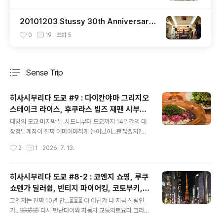
20101203 Stussy 30th Anniversary
x Nike Sportswear 런칭 파티 @ 스투시
0
19
조회
5
와우산 챕터
Sense Trip
분류 전체보기
주요 글 목록
히사시부리다 도쿄 #9 : 다이칸야마 그리지오
스테이크 라이스, 후쿠라스 빔즈 재팬 시부야,
글 내용
프로젝트 1/6 베어브릭, 사쿠라 스테이지 칼
대망의 도쿄 마지막 날.시드니부터 도쿄까지 14일간의 대
디 포션 커피, 아코메야, 덜튼, 푸글렌, 무인양
장정답게짐이 진짜 어마어마하게 늘어났어...괜찮겠지?🧳
🧳🧳🎒☂️ 몰라 일단 무게는 나중에 생각하고체크아웃하면
품 긴자, 빈티지 레지던스 맨션, 하네다 공항
작성시간
2
1
2026. 7. 13.
서 짐은 호텔에 맡기기! 홀가분하게 마지막날 즐겨보자곳!
면세점, 재팬 마스터리 컬렉션
💃🏻🕺🏽 일단 점심을 먹기 위해에비스로 넘어갔다.저기
한식당이 목적지는 아님. 끼리 카페라는 게 있네? ㅎㅎ암튼
히사시부리다 도쿄 #8-2 : 코엔지 쇼핑, 루쿠
여기도 아님. 야 진짜 이거 기획한 사람 누구냐.오타니 머리
쇼텐가 딜러쉽, 빈티지 파이어킹, 코토부키,
뭐야 벌칙이야?🍙🤯😂 구글맵 최단거리만 보고 가면가끔
글 내용
키아리즈 토이와 빈티지 소품, 요요샵 스핀기
이렇게 오르막길을 보고좌절할 때가 있지...🧗🏼‍♂️🪜📈🏔️
코엔지는 진짜 10년 만...⏳⏳⏳ 아 아닌가 나 지금 신림인
어, 츠키지 타마스시 사사시구레 오모테산도
날이 흐리긴 했어도 꽤 습했어서쉽지 않았다 진짜 ㅋㅋ 😓
가...🤣🤣🤣 다시 만난다이와 자동차 교통의토요타 크라운
그래도 견딜 수 있는 건오르막이 있으면 내리막이 있으니
컴포트 택시🚕💚💛가로수 아래 서 있는 모습 너무 예쁘