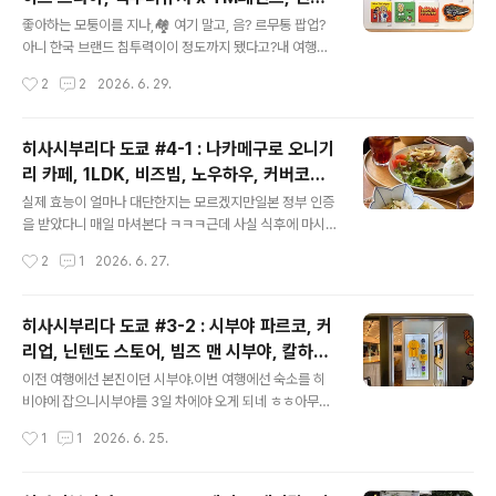
때 신으려고 산건 아니었지만그래도 이 운동화 덕분에신발
글 내용
쿠 빔즈 재팬, 도버 스트리트 마켓 긴자, 켄박
짐 하나 줄여와서 얼마나 좋은지 ㅋ🧳🧳🧳 태풍 소식은 반
좋아하는 모퉁이를 지나,🏘️ 여기 말고, 음? 르무통 팝업?
스 다이캐스트, 긴자 식스
갑지 않지만,그 덕분에 기온이 조금씩 내려갈 모양? 도쿄에
아니 한국 브랜드 침투력이이 정도까지 됐다고?내 여행기
서 파리 여행하는 방법.1. 사이클 머신에 앉는다2. 프로그램
쭉 보고 있는 친구들 같은 생각하지?( ╹ -╹)? 다이칸야
작성시간
2
2
2026. 6. 29.
에서 파리 코스를 선택한다3. 페달을 밟는다참 쉽죠?😉
마 큰 형님(?) 티사이트 방문.🪵🌱🌿☘️🍀 츠타야 중심에
😉?..
서 지수를 외치다🇰🇷🇰🇷🇰🇷 제목이 뭔진 몰라도,메구
미 저분이 체중 관리인지뷰티 관리인지 엄청 하신 분인 건
히사시부리다 도쿄 #4-1 : 나카메구로 오니기
알겠네. 다이칸야마 츠타야를 좋아하는 이유.책도 책이겠
리 카페, 1LDK, 비즈빔, 노우하우, 커버코드,
지만여기서만 볼 수 있는 팝업 존이 많아서인데,🎪🎪🎪특
글 내용
딘앤델루카, 다이칸야마 무인양품, 나나미카,
히 여기는 바이크, 자동차 카테고리가 강해서실제 차를 전
실제 효능이 얼마나 대단한지는 모르겠지만일본 정부 인증
넘버슈가, 오쿠라, 봉쥬르 레코드, 포레스트게
시하는 경우가 종종 있다.이번엔 카와사키 바이크를 가져
을 받았다니 매일 마셔본다 ㅋㅋㅋ근데 사실 식후에 마시
다뒀네?🏍️🏍️🏍️ 그 외에도 패션, 라이프스타일 등다양한
라고 하는데그냥 물처럼 마심 ㅋㄷㅋㄷ🤭🤭🤭 오늘은 날
이트, 사이드워크 스탠드, 나이젤카본, 덴햄
작성시간
2
1
2026. 6. 27.
카테고리 팝업이츠타야 매장 곳곳에서 동시에 열리는데, ..
이 좀 흐리네? 비가 올지 안 올지 모르겠지만피곤하기도 하
고 날도 흐리니오늘은 황궁런대신 호텔 헬스장에 가보기
로-🎧🔋⚡그나저나 첫날 포스팅을 본 사람들은 기억할 텐
히사시부리다 도쿄 #3-2 : 시부야 파르코, 커
데이 호텔이 다 좋은데 구조가 좀 특이하다.헬스장에 가려
리업, 닌텐도 스토어, 빔즈 맨 시부야, 칼하트
면 옆건물로 가야 하는데그러려면 무조건 2층으로 내려와
글 내용
WIP, 키스, 스투시, 슈프림, 필그림, 페라리 3
서이 긴 통로를 걸어간 뒤다른 엘리베이터를 타고 또 8층
이전 여행에선 본진이던 시부야.이번 여행에선 숙소를 히
48 GTS, 캣스트리트, 호텔 사우나
으로 올라가야 함;;이게 도대체 무슨 비효율적인 노동인
비야에 잡으니시부야를 3일 차에야 오게 되네 ㅎㅎ아무튼
지...(„•᷄‎ࡇ•᷅„)❓ 31층 > 2층 > 통로 이동 > 8층이 기괴한
진짜 오랜만이다 이 뷰!🏢👥🚦🔀🚗 이치마루큐도 잘 있었
작성시간
1
1
2026. 6. 25.
동선의 끝까지 가면자그마한 호텔 헬스장이 나온다.호텔
니?저 새로운 폰트 간판은예전에 와서도 본 거긴 한데오랜
규모는 상당히 큰데,그 규모..
만에 와서 그런가 또 낯설어 ㅎㅎㅎ옛날 폰트가 더 잘 어울
리는 느낌... 아이브 아직 건재하네⋆.˚✮♕ 𝓘𝓿𝓮 ♕ ✮˚.⋆