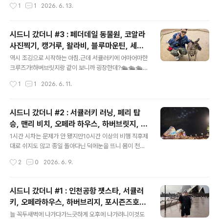
작성시간
1
1
2026. 6. 13.
제야 처음 보네?날씨가 화창하니 더 귀여워 보여 🍭 ..
물이랑 비타민 포, 거기다 사과까지? 지루함은 SF 영화 명
장면으로 마취 퓩🏋🏽🔥💪🏼🎧 운동을 마치고,방으로 돌
아가 샤워까지 싹 하고 나왔는데도비는 그칠 기미가 보이
시드니 갔더니 #3 : 페더데일 동물원, 코알라
지 않는구나 ㅎㅎ⛈️🫧🍃 다행히 중요한 스케줄 없이느긋
사진찍기, 캥거루, 왈라비, 블루마운틴, 세자
하게 쉬기로 했던 날이라일단 호텔 라운지에서 브런치부터
글 내용
매봉, 선셋포인트, 서큘러키 야경, 오페라하우
즐기기로. 왔다 갔다 하며 보니 이런 곳이 있더라고👀 샌드
역시 조깅으로 시작하는 아침.근데 서큘러키에 어마어마한
스, 하버브릿지
위치 궁금! 에그 & 치즈 베이글, 프룻 컵 오더.프룻 컵은 예
크루즈가!하버브릿지랑 같이 보니까 굉장한데?🛳️🛳️🛳️
상한 정도였는데베이글은 생각보다 건강한 맛이라 놀람.난
오 크루즈에서 내리는 승객들 처음 본다-어디서 오신 분들
작성시간
1
1
2026. 6. 11.
좀 더 자극적일 줄 알았는데? ㅋㅋ🥪🍰🍒☕️ 우버..
일까 궁금~🧳🧳🧳 우리는 일단 목적 달성을 위해 뛰뛰
🏃🏻‍♂️‍➡️ᯓ🏃🏻‍♀️‍➡️ 어제는 하버브릿지 왼쪽으로 달려봤으니
오늘은 하버브릿지 오른쪽으로! 여기는 로얄 보태닉 가든
시드니 갔더니 #2 : 서큘러키 러닝, 페리 탑
스라고,호주에서 가장 오래된 식물원이다.💚🏕️🌿🌲🌳☘️
승, 맨리 비치, 오페라 하우스, 하버브릿지, 호
식물원이긴 한데 너무 넓은 데다 무료입장,거기다 오페라
글 내용
주 해군, 오페라바, 비비드 시드니, 시드니 맛
하우스와 하버브릿지를한눈에 담아볼 수 있는 위치라서나
1시간 시차는 문제가 안 됐지만10시간 이상의 비행 직후제
집, 슉 더 롹스, 콜스 구경, 야경
름 공원 같은 관광 명소이기도 하다.📍 호주가 워낙 땅이
대로 쉬지도 않고 종일 돌아다닌 덕에눈을 뜨니 몸이 천근
넓으니식물원도 그냥 이렇게 드넓게 조성되는구나...🗺️
만근...💤💤💤 하지만 활기차게 하루를 시작해 보고자동반
작성시간
2
0
2026. 6. 9.
(오늘도 하늘이 흐려 아쉬웠지만)오페라하우스와 하버브릿
자와 함께 바로 운동복 챙겨 입고호텔 밖으로 나서보았다.
지한눈..
우리는 포시즌즈에 묵었는데여기는 호텔 입구 바깥에 이렇
게투숙객들을 위한 시원한 물과 타월이구비되어 있더라
시드니 갔더니 #1 : 인천공항 젯스타, 서큘러
고?💧🧣처음엔 이게 그다지 신경 쓰이지 않았는데나중엔
키, 오페라하우스, 하버브리지, 포시즌즈호텔,
이게 참 고마운 서비스라는 걸 이해하게 됐음! 강아지들도
글 내용
퀸빅토리아빌딩, 칼하트WIP, 무인양품, 바또
잊지 않고 챙기고 ㅋㅋ근데 이건 우리 호텔뿐 아니라대부
늘 꼭두새벽에 나가다가느긋하게 오후에 나가려니이것도