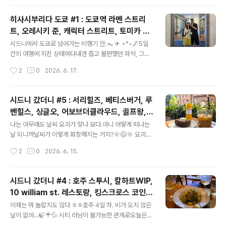
..
복도.그림 같네 진짜🎨 엘리베이터 기다리는 동안창밖으로
보이는 황궁 경치 감상.🌲💚🏯🌳☘️객실 방향이 이쪽이면
히사시부리다 도쿄 #1 : 도쿄역 라멘 스트리
더 좋았겠지만이렇게 잠깐잠깐 보는 것만으로도 감해- 어
트, 오레시키 준, 캐릭터 스트리트, 토미카 스
제 호텔 로비에서웨딩 촬영하는 모습을 소개했는데이른 아
글 내용
토어, 히비야 임페리얼 호텔, 신마루노우치,
침에 내려와 보면이렇게 근사한 홀 분위기를 만끽할 수 있
시드니에서 도쿄로 넘어가는 비행기 안.ᯓ ✈︎ ⋆°•🌌5일
포터 클래식, 마루노우치 나카도리 줄다리기
다.ദ്ദി(˵ •̀ ᴗ - ˵ ) ✧특히 저 앞에 커다란 로비 플라워가 압
간의 여행에 지친 상태에다내겐 좁고 불편했던 좌석, 그리
권인데실제로 보면 정말 예뻐서저기 앞에서 기념사진을 찍
고이상하리만치 강했던 찬바람*때문에11시간 비행이 거의
대회, 꼼데가르송, 노스페이스, 빔즈
작성시간
2
0
2026. 6. 17.
는 분들도 꽤 많다.🌼🌼🌼 꽃 사진이 많아지면 어른이라고
고문과도 같았다...🌬️ᕙ(⇀‸↼‶)ᕗ❄️*좌석 송풍구는 닫혀있
..
었지만,기내 공조 바람이 미친 듯이 추웠... 하... 정말 너무
힘들었다...잊고 싶은 경험...👉🏻🗑️다음부턴 더 대비해야겠
시드니 갔더니 #5 : 서리힐즈, 베티스버거, 루
어... 시드니에서 도쿄로 오는 비행편역시밤비행기였던 관
벤힐스, 싱글오, 어보브더클라우드, 골프왕,
계로 하네다 공항에 내린 시각이거의 늦은 새벽? 이른 아침
글 내용
옥스포드거리, 옵저버토리힐스, P.A.M., 천문
같은 시간이었다.🌤️당연히 호텔 체크인이 될 리 없는 시간
나는 아무래도 날씨 요괴가 맞나 보다.아니 어떻게 떠나는
대, 하버브릿지, 오페라하우스, 시드니공항
이라공항에 있던 샤워실을 이용하면서 좀 쉴까 했는데하필
날 되니까날씨가 이렇게 화창해지는 거지?🌞😅🌞 요괴인
샤워실 풀방으로 1시간 정도 대기해야 한다길래공항에선
죄, 땀으로 속죄한다💦🏃🏽‍♀️👟💪🏽🏋🏽‍♀️ 호텔 머무르는 동
작성시간
2
0
2026. 6. 15.
볼일이 없으니 일단 호텔에 가보기로! 🤔 쿨하게 택시를 ..
안 실컷 마신 저스트워터.이거 윌 스미스 아들 제이든 스미
스가공동 창업한 회사 상품인데뉴욕주 자연 샘물이라고 하
더라.💦💧🌊물이 특이하기보다는 패키지가 종이라서그걸
시드니 갔더니 #4 : 호주 스투시, 칼하트WIP,
로 좀 주목을 받았고 아무튼 중요한 건 맛인데미네랄이 좀
10 william st. 레스토랑, 킹스크로스 코인
많이 들어가 있어서 그런가사실 물 맛이 한국인 입맛에 잘
글 내용
런드리, 코인 세탁소, 포시즌즈 호텔 라운지
맞지는 않았다.😐😐😐그래도 호텔에서 매일 방에도 넣어
이제는 뭐 놀랍지도 않다 ㅎㅎ호주 4일 차. 비가 오지 않은
바
주고 해서물은 원 없이 마실 수 있어서 그건 좋았음 ㅎㅎ 비
날이 없어...🍃☔💦 시티 러닝이 불가능한 관계로오늘은
비드시드니 관련 조형물 같았는데호텔 앞에 있었는데도 이
호텔 피트니스를 이용해 보기로! 오 여기 서비스 괜찮은데?