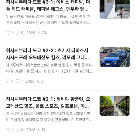
히사시부리다 도쿄 #3-1 : 에비스 캐피탈, 더
시대가 정말 많이 달라졌나 봐.이젠 K-POP 아이돌을일본
플 위드 캐피탈, 캐피탈 레그스, 덴푸라 텐토
에서 보는 게 어색하지가 않아 ㅎㅎ🚛🚛🚛 아우 근데 사람
글 내용
라 히비야 텐동, 니시카와 쇼로쿠 쇼텐, 노스
왜 이렇게 많냐 ㅋㅋㅋ벌써부터 힘드네;;; 라루쿠는 35주
읽을 시간도 마음도 없지만아침마다 방을 나설 때 괜히 기
페이스 플레이, 렉서스 미츠 카페, 신바시 코
년!굉장하다 굉장해!ᯓ★🎸⚡︎ 마루노우치에서도 봤지만옷
분이 좋다.근데 요즘은 신문에 대한 수요가 줄었을 거라이
도 옷인데 핑크닷 너무 귀여워...💗💗💗 아니 근데 이 줄 뭐
서비스가 얼마나 더 지속될지는 모르겠네...오래 지속되
인 세탁소
작성시간
1
0
2026. 6. 23.
얔ㅋㅋ주말이긴 했지만,파르코 인기가 이 정도라..
길...💪📰💪🗞️💪 내려가는 엘리베이터 기다리는 동안복도
창문으로 보는 이 뷰가 너무 좋아-오늘도 날이 굉장히 좋은
것 같고!🌞 오늘은 러닝 전에 갈 곳이 있어운동 코스와 반
히사시부리다 도쿄 #2-2 : 츠키지 타마스시
대 방향으로 출발! 정겨운 덴샤 센로.색깔 때문인지 마냥 귀
사사시구레 오모테산도 힐즈, 라포레 그레이
여워 ㅎㅎ🔰🔰🔰 일본은 이런 센로 밑에식당이나 술집이
글 내용
트, 빔즈 하라주쿠, 리버티워크, 리토우, 미하
들어선 코카시타가 많다.🍷🍾🥂🍻대부분 저녁 장사를 하기
자이루에서 나와서는캣스트리트로 향했다.☀️ 목을 좀 축여
라 야스히로, 네이버후드, 닛산 스카이라인 G
때문에아침에는 고요하지만, 저녁에는퇴근하는 직장인들
야 할 것 같아 물 좀 사고-🥛🥛🥛 아니 근데 이걸 설명해
로 엄청 붐비는 곳!🌃🌃🌃 신바시역도 그중 하나다.한국에
준다고? ㅋㅋㅋ이렇게까지 친절하다고? ㅋㅋㅋ🫶🫶🫶 2
T-R R34, R35
작성시간
1
1
2026. 6. 21.
서 정확히 매칭되는 도시는 없지만굳이 끼워맞추자면 여의
024년에 새로 생겼다는 하라카도.처음 봐서 어색하긴 하
도정도 ..
네- 유명한 아이인가 봐?생일 축하 광고가 걸릴 정도면?🎉
🥳🎊🎁 그레이트 구경하러 라포레에 왔는데,그레이트가 1
히사시부리다 도쿄 #2-1 : 히비야 황궁런, 오
층에 안테나숍 같은 걸 만든?📡 그 옆엔 락피쉬웨더웨어?
모테산도 힐즈, 폴로 스포츠, 랄프로렌, 메디
대단한데?🇰🇷🇬🇧 뭘 산적은 없지만늘 하라주쿠 오면
글 내용
콤토이 플러스, 포터, 모마 스토어, 사샤 카네
구경은 하는 그레이트.아 여기 그레이트라고 읽는 건데지
신바시역 뷰를 보며 아침 시작.만약 내가 철도 덕후였으면
타나카, 베이프, 팔라스, 미하라 야스히로, Y-
알팔(?)이라고 부르는 분들이 많은 듯? ㅎㅎ그럴 거면 지알
이 호텔 엄청 좋아했을 것 같다.신칸센부터 JR, 도쿄메트
에이트라고 부르세요...지알에이트는 괜찮아...🤣🤣🤣 근
로, 유리카모메까지도쿄를 지나는 모든 열차를 다 볼 수 있
3, 딘앤델루카
작성시간
1
0
2026. 6. 19.
데 여유롭게 구경 좀 할랬더니스태프 하나가 내 뒤를 졸졸
잖아?🚅🚂🚆🚃🚈🚊🚋 객실에서 엘리베이터로 향하는