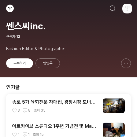
검색하기
티스토리
쎈스씨inc.
구독자
13
Fashion Editor & Photographer
구독하기
방명록
신고하기 레이어
열기
인기글
종로 5가 육회전문 자매집, 광장시장 모녀횟
집
3
8
조회
35
아트카이브 스튜디오 1주년 기념전 및 Mahs
oyoung 12FW 프레젠테이션 후기.
4
1
조회
15