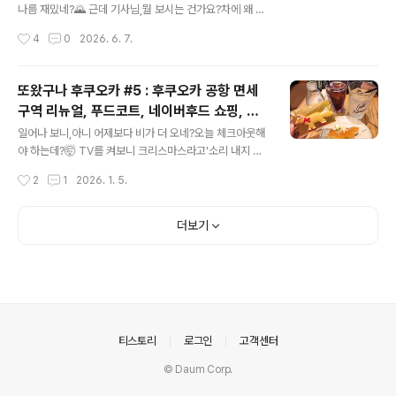
띠
분의 호텔 입구에서 흔하게 볼 수 있었던?호주가 얼마나 동
나름 재밌네?🌄 근데 기사님,뭘 보시는 건가요?차에 왜 이
물에게 진심인지단번에 이해할 수 있었던 부분이었다!🐕🐕
런 책이?📚👀 해외 체류 기간이 길다 보니이번에 처음으
작성시간
4
0
2026. 6. 7.
🐕 이런 귀엽고 작은 호텔도 많았음-내부를 못 봐서 모르겠
로 캐리어를 3개나 썼다;;;그나마 하나가 기내용이긴 했지
지만,이런 곳들도 느낌 있을 ..
만... 심지어 겨울이 아니었는데도그 3개가 꽉 차서 당황했
음;;;돌아올 때 괜찮을까...🧳💼🧳 아시아 투어(?)지만그래
또왔구나 후쿠오카 #5 : 후쿠오카 공항 면세
도 출발 전한식으로 미리 몸을 달래주고,🇰🇷🇰🇷🇰🇷
구역 리뉴얼, 푸드코트, 네이버후드 쇼핑, 카
가자 비행기 타러!🚶🏻‍♀️🚶🏻‍♂️ 우리의 목적지는 시드니!동반
글 내용
고패스 캐리어 접수, 호빵맨 파우치, 돈카츠
자와 여행을 자주 가긴 했지만일본 외 국가는 처음이라 나
일어나 보니,아니 어제보다 비가 더 오네?오늘 체크아웃해
아카리, 카페 키츠네, 페이스 레코드샵, 칼디
도 조금은 긴장! 갈 때는 젯스타를 이용했다.담요랑 기념품
야 하는데?🤯 TV를 켜보니 크리스마스라고'소리 내지 않
몇 가지를 주던데저 담요는 진짜 잘 사용했음!🧣🧣🧣 나도
고' 선물 전달하기 게임을 ㅋㅋ🎁🔕 마지막 날 아침은 쿠마
커피 구매, 블루보틀, 츠타야, 후쿠오카 원 빌
작성시간
2
1
2026. 1. 5.
마지막 장거리 비행이2016년인가 ..
몬과 함께!🍊🐻🍊 비가 좀 그치는 것 같기도? 짐 싸면서 T
딩
V 보는데한국 인기 여행 코스라고강릉을 보여주더라?서
울, 부산 외 지역 소개는 처음 보는 듯?📺 앗싸 비 그쳤다!
더보기
호텔 멤버십에 가입한 동반자 덕분에느긋하게 12시 체크
아웃!🙋👏 돌아갈 때도 캐리어를공항으로 미리 보내기로
했다-🧳🧳우리가 묵은 호텔에선 지원되지 않았지만매우
가까운 돈키호테에서접수 가능하다길래 바로 가서 접수해
버림!✍🏻 돈키호테 온 김에 잠시 구경 ㅋㅋ나 호빵맨 저 시
리즈 몇 개 사고 싶은데...1년만 더 고민해 봐야지 ㅋㅋㅋ
의안내
티스토리
로그인
고객센터
🦸..
© Daum Corp.