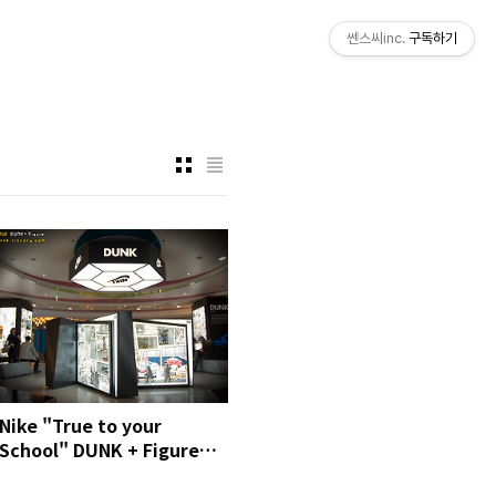
쎈스씨inc.
구독하기
Nike "True to your
School" DUNK + Figure
Section in COEX