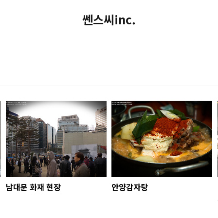
쎈스씨inc.
남대문 화재 현장
안양감자탕