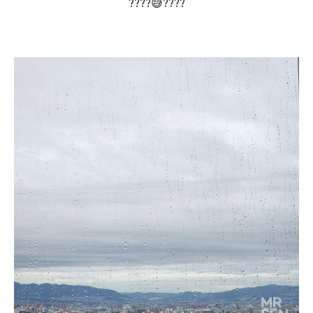
????😅????