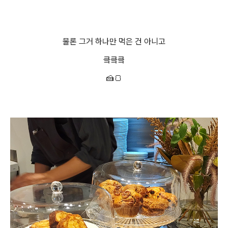
물론 그거 하나만 먹은 건 아니고
킄킄킄
🍰🍞