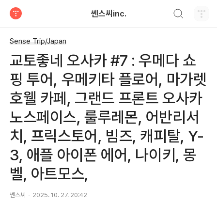
검색하기
쎈스씨inc.
티스토리
Sense Trip/Japan
교토좋네 오사카 #7 : 우메다 쇼
핑 투어, 우메키타 플로어, 마가렛
호웰 카페, 그랜드 프론트 오사카
노스페이스, 룰루레몬, 어반리서
치, 프릭스토어, 빔즈, 캐피탈, Y-
3, 애플 아이폰 에어, 나이키, 몽
벨, 아트모스,
쎈스씨
2025. 10. 27. 20:42