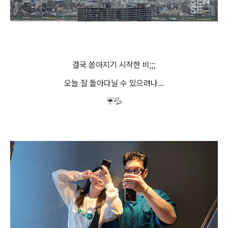
결국 쏟아지기 시작한 비;;;
오늘 잘 돌아다닐 수 있으려나...
☔💦